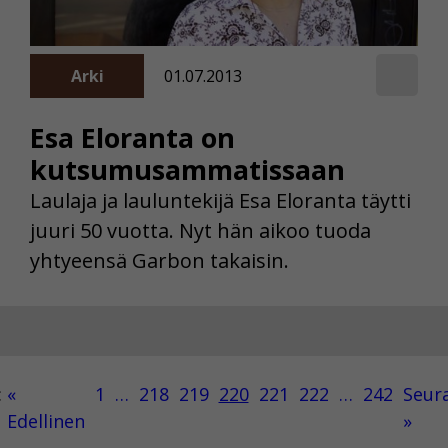
Arki
01.07.2013
Esa Eloranta on
kutsumusammatissaan
Laulaja ja lauluntekijä Esa Eloranta täytti
juuri 50 vuotta. Nyt hän aikoo tuoda
yhtyeensä Garbon takaisin.
:
«
1
…
218
219
220
221
222
…
242
Seur
Edellinen
»