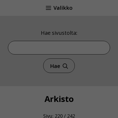
Siirry
Valikko
sisältöön
Hae sivustolta:
Hae sivustolta
Hae
Arkisto
Sivu: 220 / 242