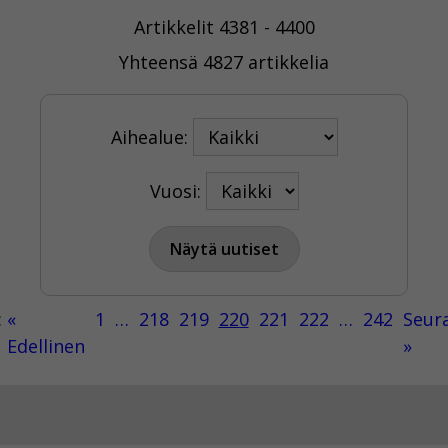
Artikkelit 4381 - 4400
Yhteensä 4827 artikkelia
Aihealue:
Vuosi:
:
«
1
…
218
219
220
221
222
…
242
Seur
Edellinen
»