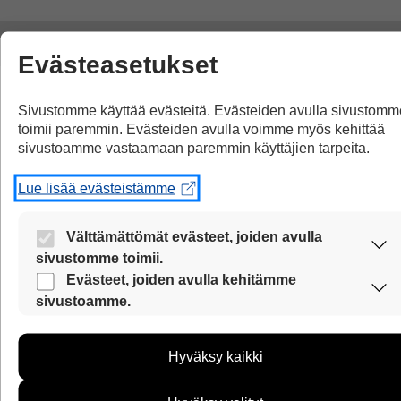
Evästeasetukset
Sivustomme käyttää evästeitä. Evästeiden avulla sivustomm
toimii paremmin. Evästeiden avulla voimme myös kehittää
sivustoamme vastaamaan paremmin käyttäjien tarpeita.
Lue lisää evästeistämme
Välttämättömät evästeet, joiden avulla
sivustomme toimii.
Nämä evästeet ovat aina käytössä, jotta sivustoamme
Evästeet, joiden avulla kehitämme
Urheilu
13.08.2013
voi käyttää sujuvasti ja turvallisesti.
sivustoamme.
Näiden evästeiden avulla keräämme tietoa, miten
sivustoamme käytetään. Tiedon avulla voimme kehittää
Sade ei haitannut maailman
Hyväksy kaikki
sivustoamme vastaamaan paremmin käyttäjien tarpeita.
nopeinta miestä
Tietoa kerätään esimerkiksi kävijämääristä ja siitä, mitä
sivuja käytetään ja miten sivuilla liikutaan. Emme