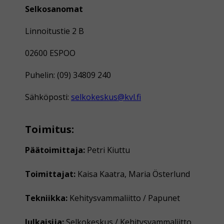
Selkosanomat
Linnoitustie 2 B
02600 ESPOO
Puhelin: (09) 34809 240
Sähköposti:
selkokeskus@kvl.fi
Toimitus:
Päätoimittaja:
Petri Kiuttu
Toimittajat:
Kaisa Kaatra, Maria Österlund
Tekniikka:
Kehitysvammaliitto / Papunet
Julkaisija:
Selkokeskus / Kehitysvammaliitto