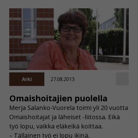
Arki
27.08.2013
Omaishoitajien puolella
Merja Salanko-Vuorela toimi yli 20 vuotta
Omaishoitajat ja läheiset -liitossa. Eikä
työ lopu, vaikka eläkeikä koittaa.
– Tällainen työ ei lopu ikinä.