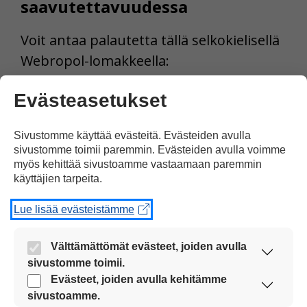
saavutettavuudessa
Voit antaa palautetta tällä selkokielisellä
Webropol-lomakkeella:
Evästeasetukset
https://link.webropolsurveys.com/Participati
on/Public/41755f7d-41ba-4e94-a716-
Sivustomme käyttää evästeitä. Evästeiden avulla
5b36264072e7?displayId=Fin2288989
sivustomme toimii paremmin. Evästeiden avulla voimme
myös kehittää sivustoamme vastaamaan paremmin
Valvontaviranomaisen
käyttäjien tarpeita.
yhteystiedot ja lisätietoa
Lue lisää evästeistämme
Jos huomaat sivustolla
Välttämättömät evästeet, joiden avulla
saavutettavuusongelmia, anna ensin
sivustomme toimii.
palautetta meille verkkolomakkeella.
Nämä evästeet ovat aina käytössä, jotta
Evästeet, joiden avulla kehitämme
sivustoamme voi käyttää sujuvasti ja turvallisesti.
Vastauksessa saa kestää korkeintaan 14
sivustoamme.