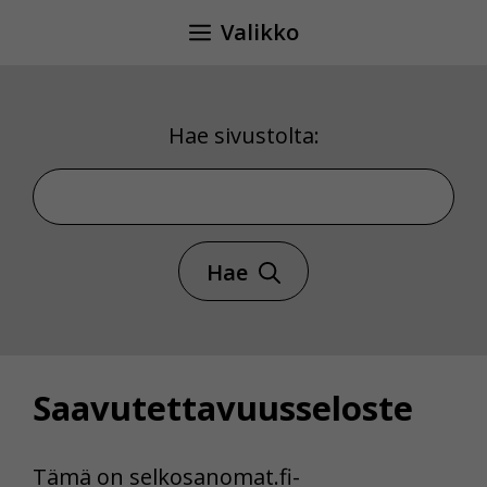
Siirry
Valikko
sisältöön
Hae sivustolta:
Hae sivustolta
Hae
Saavutettavuusseloste
Tämä on selkosanomat.fi-