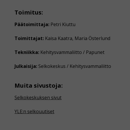
Toimitus:
Päätoimittaja:
Petri Kiuttu
Toimittajat:
Kaisa Kaatra, Maria Österlund
Tekniikka:
Kehitysvammaliitto / Papunet
Julkaisija:
Selkokeskus / Kehitysvammaliitto
Muita sivustoja:
Selkokeskuksen sivut
YLE:n selkouutiset