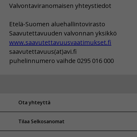
Valvontaviranomaisen yhteystiedot
Etelä-Suomen aluehallintovirasto
Saavutettavuuden valvonnan yksikkö
www.saavutettavuusvaatimukset.fi
saavutettavuus(at)avi.fi
puhelinnumero vaihde 0295 016 000
Ota yhteyttä
Tilaa Selkosanomat