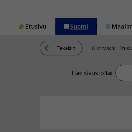
Siirry
sisältöön
Etusivu
Suomi
Maail
Takaisin
Olet tässä:
Etusi
Hae si
Hae sivustolta: