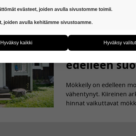
ttömät evästeet, joiden avulla sivustomme toimii.
 ovat aina käytössä, jotta sivustoamme voi käyttää sujuvasti ja t
t, joiden avulla kehitämme sivustoamme.
Suomi
17.06.2026
eiden avulla keräämme tietoa, miten sivustoamme käytetään. Ti
tää sivustoamme vastaamaan paremmin käyttäjien tarpeita. Tie
Hyväksy kaikki
Hyväksy valitut
vijämääristä ja siitä, mitä sivuja käytetään ja miten sivuilla li
Mökkeily kii
ää henkilötietoja kuten nimiä, eikä tietoja voi yhdistää yksittäi
edelleen suo
hyväksytkö näiden evästeiden käytön.
Mökkeily on edelleen mo
vähentynyt. Kiireinen ar
hinnat vaikuttavat mökk