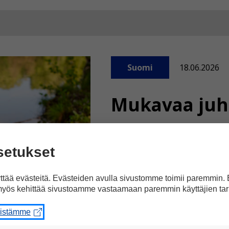
Suomi
18.06.2026
Mukavaa juh
Tällä viikolla vietetään
setukset
keskikesän ja yöttömän y
on juhannusaatto. Lauan
tää evästeitä. Evästeiden avulla sivustomme toimii paremmin.
juhannuspäivä.
yös kehittää sivustoamme vastaamaan paremmin käyttäjien tar
eistämme