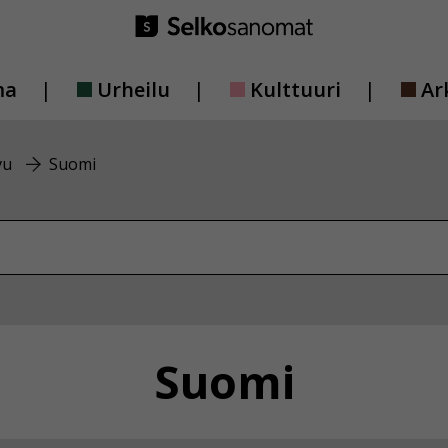
ma
Urheilu
Kulttuuri
Ar
vu
Suomi
vustolta
Suomi