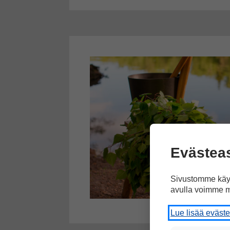
Evästea
Sivustomme käyt
avulla voimme m
Lue lisää eväst