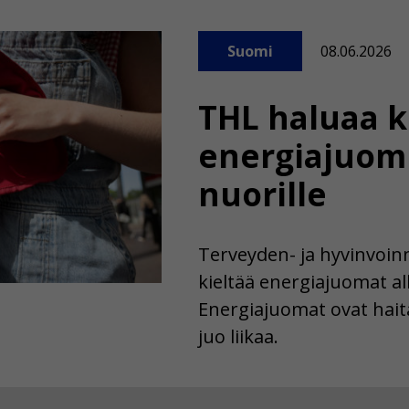
Suomi
08.06.2026
THL haluaa k
energiajuom
nuorille
Terveyden- ja hyvinvoinn
kieltää energiajuomat all
Energiajuomat ovat haital
juo liikaa.