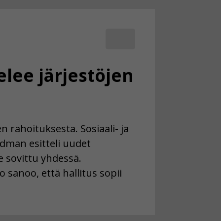
telee järjestöjen
jen rahoituksesta. Sosiaali- ja
ydman esitteli uudet
le sovittu yhdessä.
 sanoo, että hallitus sopii