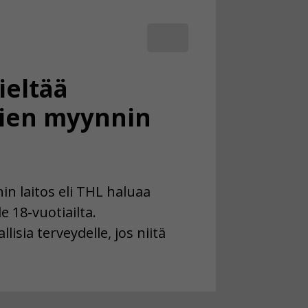
ieltää
ien myynnin
in laitos eli THL haluaa
e 18-vuotiailta.
lisia terveydelle, jos niitä