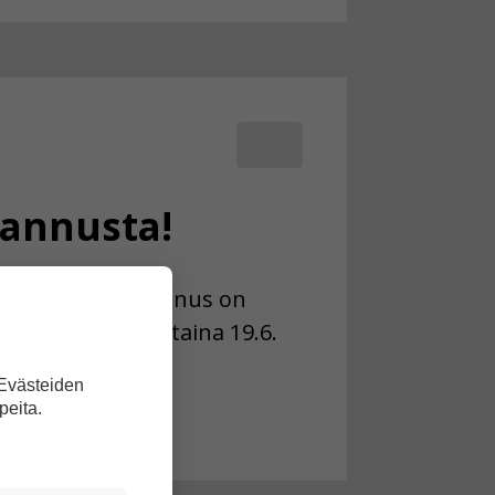
annusta!
 juhannusta. Juhannus on
ön juhla. Perjantaina 19.6.
taina 20.6. on
 Evästeiden
peita.