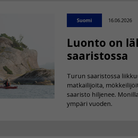
Suomi
16.06.2026
Luonto on lä
saaristossa
Turun saaristossa liikku
matkailijoita, mökkeilijöit
saaristo hiljenee. Monill
ympäri vuoden.