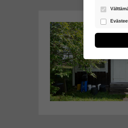
Välttämä
Nämä evästeet
Evästee
Näiden eväst
voimme kehit
esimerkiksi kä
kuitenkaan ker
käyttäjään.
Voit valita, 