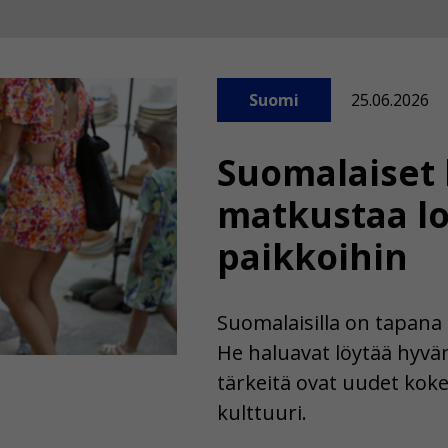
Suomi
25.06.2026
Suomalaiset 
matkustaa lo
paikkoihin
Suomalaisilla on tapana 
He haluavat löytää hyvän
tärkeitä ovat uudet koke
kulttuuri.