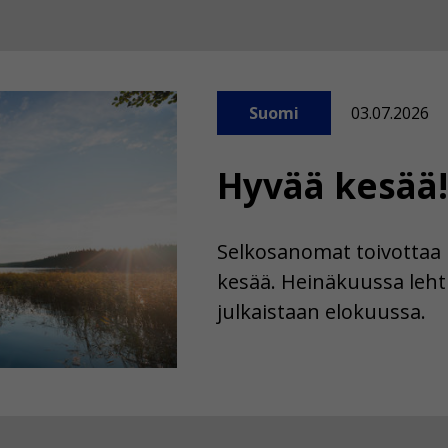
Suomi
03.07.2026
Hyvää kesää!
Selkosanomat toivottaa l
kesää. Heinäkuussa lehti
julkaistaan elokuussa.