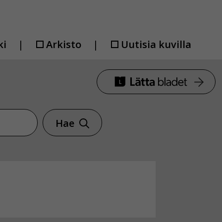
ki
Arkisto
Uutisia kuvilla
Hae