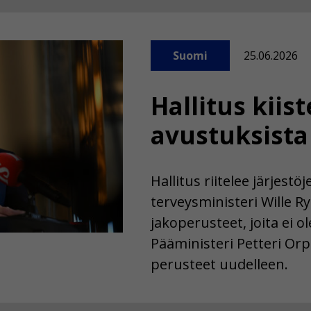
Suomi
25.06.2026
Hallitus kiis
avustuksista
Hallitus riitelee järjestö
terveysministeri Wille R
jakoperusteet, joita ei o
Pääministeri Petteri Orpo
perusteet uudelleen.