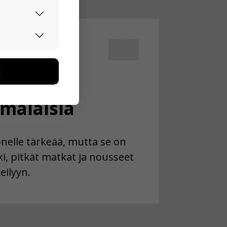
urvallisesti.
edon avulla
toa kerätään
ikutaan. Emme
nnostaa
seen
malaisia
nelle tärkeää, mutta se on
ki, pitkät matkat ja nousseet
eilyyn.