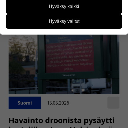
sivustoamme käytetään. Tiedon avulla voimme
Hyväksy kaikki
kehittää sivustoamme vastaamaan paremmin
käyttäjien tarpeita. Tietoa kerätään esimerkiksi
kävijämääristä ja siitä, mitä sivuja käytetään ja
Hyväksy valitut
miten sivuilla liikutaan. Emme kuitenkaan kerää
henkilötietoja kuten nimiä, eikä tietoja voi yhdistää
yksittäiseen käyttäjään.
Voit valita, hyväksytkö näiden evästeiden käytön.
Suomi
15.05.2026
Havainto droonista pysäytti