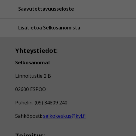
Saavutettavuusseloste
Lisätietoa Selkosanomista
Yhteystiedot:
Selkosanomat
Linnoitustie 2 B
02600 ESPOO
Puhelin: (09) 34809 240
Sähköposti:
selkokeskus@kvl.fi
Toimitus: