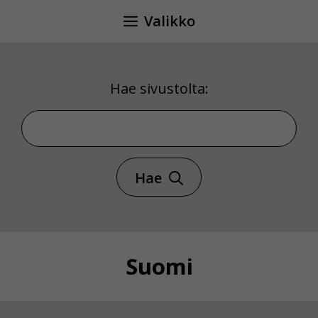
Siirry
Valikko
sisältöön
Hae sivustolta:
Hae sivustolta
Hae
Suomi