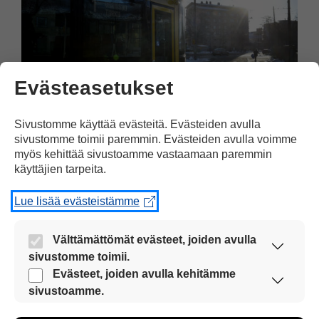
Evästeasetukset
Sivustomme käyttää evästeitä. Evästeiden avulla
sivustomme toimii paremmin. Evästeiden avulla voimme
Suomi
21.05.2026
myös kehittää sivustoamme vastaamaan paremmin
käyttäjien tarpeita.
Turkuun tulee raitiotie
Lue lisää evästeistämme
Turku saa raitiovaunun eli ratikan. Reitti
kulkee Turun satamasta Varisssuolle.
Välttämättömät evästeet, joiden avulla
Raitiovaunuliikenne käynnistyy
sivustomme toimii.
aikaisintaan vuonna 2033. Ratikka
Nämä evästeet ovat aina käytössä, jotta
Evästeet, joiden avulla kehitämme
sivustoamme voi käyttää sujuvasti ja turvallisesti.
sivustoamme.
liikennöi Turussa viimeksi vuonna 1972.
Näiden evästeiden avulla keräämme tietoa, miten