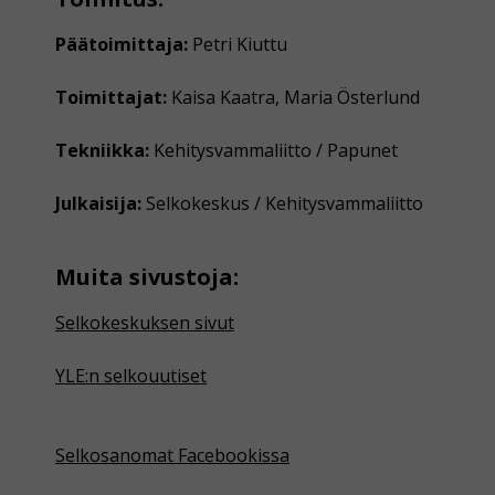
Päätoimittaja:
Petri Kiuttu
Toimittajat:
Kaisa Kaatra, Maria Österlund
Tekniikka:
Kehitysvammaliitto / Papunet
Julkaisija:
Selkokeskus / Kehitysvammaliitto
Muita sivustoja:
Selkokeskuksen sivut
YLE:n selkouutiset
Selkosanomat Facebookissa