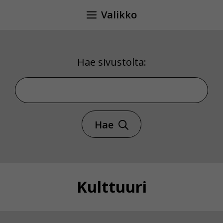
Siirry
Valikko
sisältöön
Hae sivustolta:
Hae sivustolta
Hae
Kulttuuri