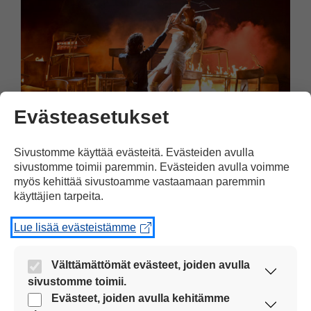
Evästeasetukset
Sivustomme käyttää evästeitä. Evästeiden avulla
sivustomme toimii paremmin. Evästeiden avulla voimme
Kulttuuri
13.05.2026
myös kehittää sivustoamme vastaamaan paremmin
käyttäjien tarpeita.
Suomi kilpailee Euroviisujen
Lue lisää evästeistämme
finaalissa
Suomi kilpailee Euroviisujen finaalissa
Välttämättömät evästeet, joiden avulla
sivustomme toimii.
lauantaina. Linda Lampeniuksen ja Pete
Nämä evästeet ovat aina käytössä, jotta
Evästeet, joiden avulla kehitämme
Parkkosen kappale Liekinheitin on