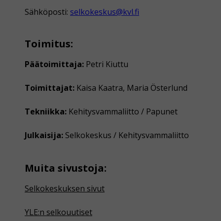
Sähköposti:
selkokeskus@kvl.fi
Toimitus:
Päätoimittaja:
Petri Kiuttu
Toimittajat:
Kaisa Kaatra, Maria Österlund
Tekniikka:
Kehitysvammaliitto / Papunet
Julkaisija:
Selkokeskus / Kehitysvammaliitto
Muita sivustoja:
Selkokeskuksen sivut
YLE:n selkouutiset