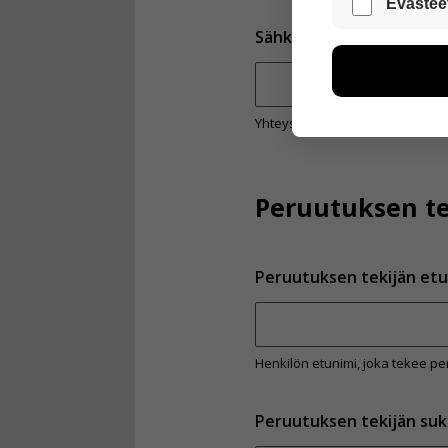
Evästee
Sähköpostiosoite
*
Näiden eväst
voimme kehit
esimerkiksi kä
kuitenkaan ker
käyttäjään.
Yhteystieto, jonka perusteella t
Voit valita, 
Peruutuksen te
Peruutuksen tekijän etu
Henkilön etunimi, joka tekee pe
Peruutuksen tekijän suk