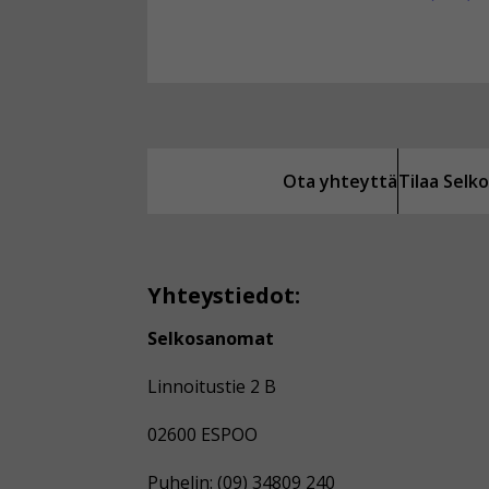
Ota yhteyttä
Tilaa Sel
Yhteystiedot:
Selkosanomat
Linnoitustie 2 B
02600 ESPOO
Puhelin: (09) 34809 240