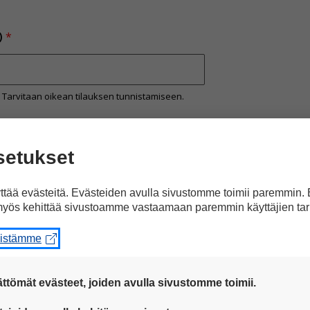
)
*
 Tarvitaan oikean tilauksen tunnistamiseen.
inen)
*
setukset
tää evästeitä. Evästeiden avulla sivustomme toimii paremmin.
kka. Tarvitaan oikean tilauksen tunnistamiseen.
yös kehittää sivustoamme vastaamaan paremmin käyttäjien tar
eistämme
ttömät evästeet, joiden avulla sivustomme toimii.
an oikean tilauksen tunnistamiseen.
 ovat aina käytössä, jotta sivustoamme voi käyttää sujuvasti ja t