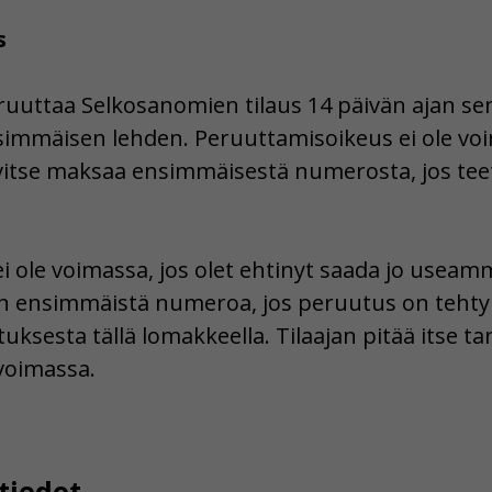
s
ruuttaa Selkosanomien tilaus 14 päivän ajan sen
simmäisen lehden. Peruuttamisoikeus ei ole vo
arvitse maksaa ensimmäisestä numerosta, jos te
i ole voimassa, jos olet ehtinyt saada jo usea
en ensimmäistä numeroa, jos peruutus on tehty 1
uksesta tällä lomakkeella. Tilaajan pitää itse tar
voimassa.
tiedot