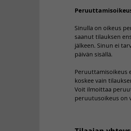
Peruuttamisoikeu
Sinulla on oikeus pe
saanut tilauksen en
jälkeen. Sinun ei t
päivän sisällä.
Peruuttamisoikeus e
koskee vain tilauks
Voit ilmoittaa peruut
peruutusoikeus on 
Tilaajan yhteys