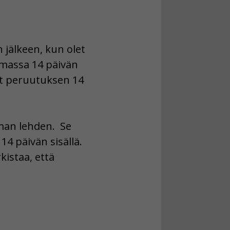
 jälkeen, kun olet
imassa 14 päivän
et peruutuksen 14
mman lehden. Se
4 päivän sisällä.
kistaa, että