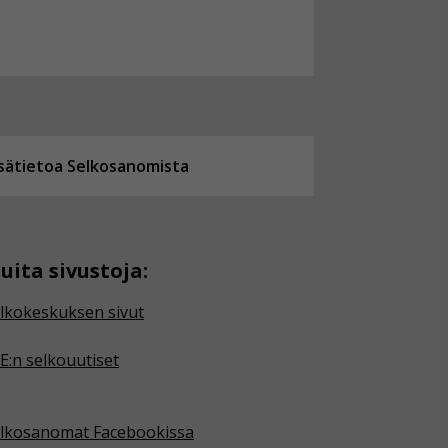
isätietoa Selkosanomista
uita sivustoja:
lkokeskuksen sivut
E:n selkouutiset
lkosanomat Facebookissa