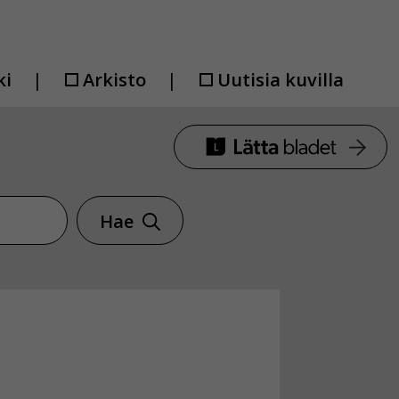
ki
Arkisto
Uutisia kuvilla
Hae