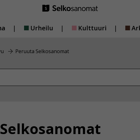
ma
Urheilu
Kulttuuri
Ar
vu
Peruuta Selkosanomat
vustolta
 Selkosanomat