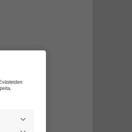
 Evästeiden
peita.
urvallisesti.