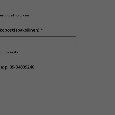
peruutusilmoituksen
köposti (pakollinen)
*
ruutuksesta.
ta: p. 09-34809240