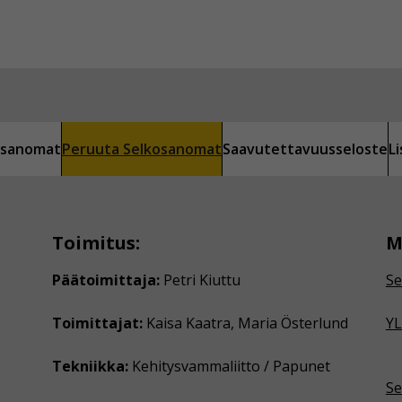
kosanomat
Peruuta Selkosanomat
Saavutettavuusseloste
L
Toimitus:
M
Päätoimittaja:
Petri Kiuttu
Se
Toimittajat:
Kaisa Kaatra, Maria Österlund
YL
Tekniikka:
Kehitysvammaliitto / Papunet
Se