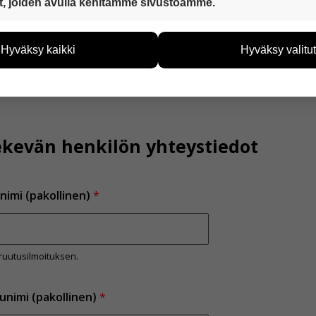
t, joiden avulla kehitämme sivustoamme.
eiden avulla keräämme tietoa, miten sivustoamme käytetään. Ti
tää sivustoamme vastaamaan paremmin käyttäjien tarpeita. Tie
Hyväksy kaikki
Hyväksy valitut
vijämääristä ja siitä, mitä sivuja käytetään ja miten sivuilla li
ää henkilötietoja kuten nimiä, eikä tietoja voi yhdistää yksittäi
ilaus voidaan varmistaa.
hyväksytkö näiden evästeiden käytön.
kevän henkilön yhteystiedot
nimi (pakollinen)
*
ruutusilmoituksen.
unimi (pakollinen)
*