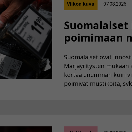
Viikon kuva
07.08.2026
Suomalaiset 
poimimaan m
Suomalaiset ovat innos
Marjayritysten mukaan 
kertaa enemmän kuin vii
poimivat mustikoita, syk