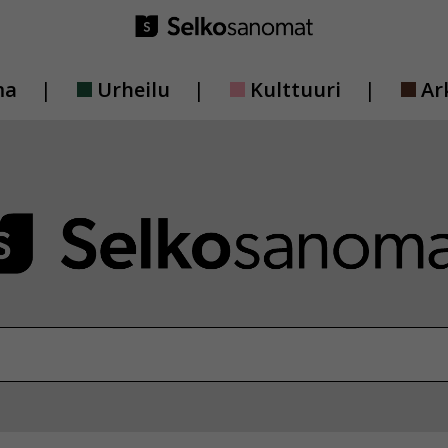
ma
Urheilu
Kulttuuri
Ar
vustolta