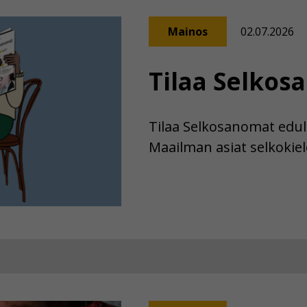
Mainos
02.07.2026
Tilaa Selkos
Tilaa Selkosanomat edull
Maailman asiat selkokiele