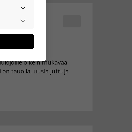
urvallisesti.
edon avulla
toa kerätään
ikutaan. Emme
seen
ukijoille oikein mukavaa
 on tauolla, uusia juttuja