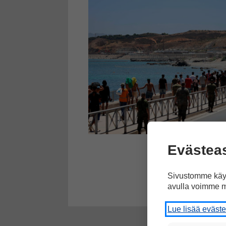
Evästea
Sivustomme käyt
avulla voimme m
Lue lisää eväst