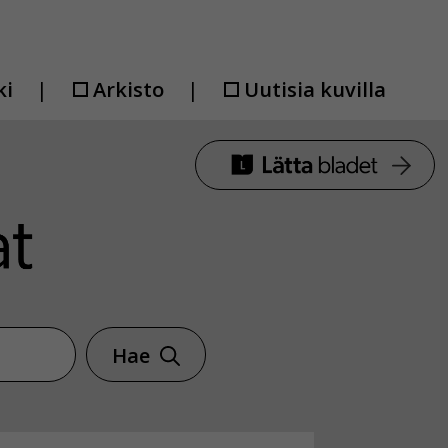
ki
Arkisto
Uutisia kuvilla
Hae