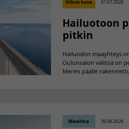
Viikon kuva
01.07.2026
Hailuotoon p
pitkin
Hailuodon maayhteys on 
Oulunsalon välissä on pen
Meren päälle rakennett
Maailma
30.06.2026