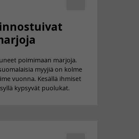
innostuivat
arjoja
tuneet poimimaan marjoja.
suomalaisia myyjiä on kolme
me vuonna. Kesällä ihmiset
syllä kypsyvät puolukat.