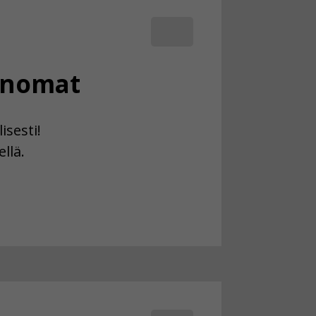
anomat
isesti!
llä.