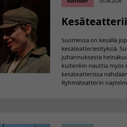
Kulttuuri
05.08.2026
Kesäteatteri
Suomessa on kesällä jop
kesäteatteriesityksiä. S
juhannuksesta heinäkuun
kuitenkin nauttia myös
kesäteatterissa nähdää
Ryhmäteatterin näytelm