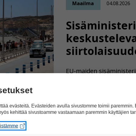
Maailma
04.08.2026
Sisäministeri
keskustelev
siirtolaisuud
EU-maiden sisäministeri
videokokoukseen, jossa 
siirtolaistilannetta. Ky
setukset
saapui laittomasti Mar
viime viikolla.
tää evästeitä. Evästeiden avulla sivustomme toimii paremmin.
yös kehittää sivustoamme vastaamaan paremmin käyttäjien tar
eistämme