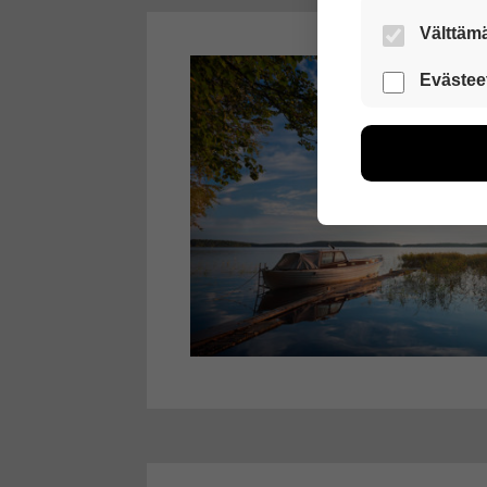
Välttämä
Nämä evästeet
Evästee
Näiden eväst
voimme kehit
esimerkiksi kä
kuitenkaan ker
käyttäjään.
Voit valita, 