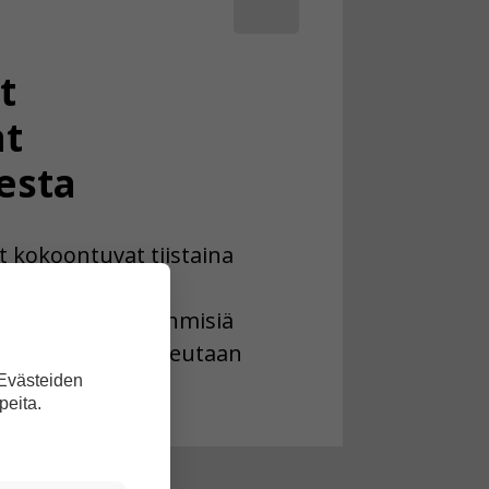
t
at
esta
t kokoontuvat tiistaina
käsitellään
mmeniä tuhansia ihmisiä
okosta Espanjan Ceutaan
 Evästeiden
peita.