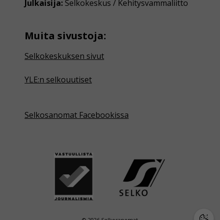
Julkaisija:
Selkokeskus / Kehitysvammaliitto
Muita sivustoja:
Selkokeskuksen sivut
YLE:n selkouutiset
Selkosanomat Facebookissa
© 2026 Selkosanomat