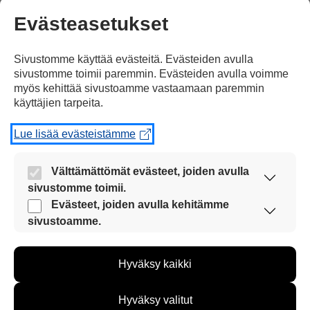
Evästeasetukset
Urheilu
20.05.2026
Sivustomme käyttää evästeitä. Evästeiden avulla
sivustomme toimii paremmin. Evästeiden avulla voimme
myös kehittää sivustoamme vastaamaan paremmin
Arsenal on Valioliigan
käyttäjien tarpeita.
mestari
Lue lisää evästeistämme
Arsenal on Englannin Valioliigan mestari.
Arsenal varmisti mestaruuden tiistaina.
Välttämättömät evästeet, joiden avulla
Arsenal voitti Valioliigan mestaruuden
sivustomme toimii.
viimeksi yli 20 vuotta sitten.
Nämä evästeet ovat aina käytössä, jotta
Evästeet, joiden avulla kehitämme
sivustoamme voi käyttää sujuvasti ja turvallisesti.
sivustoamme.
Näiden evästeiden avulla keräämme tietoa, miten
sivustoamme käytetään. Tiedon avulla voimme
Hyväksy kaikki
kehittää sivustoamme vastaamaan paremmin
käyttäjien tarpeita. Tietoa kerätään esimerkiksi
kävijämääristä ja siitä, mitä sivuja käytetään ja
Hyväksy valitut
miten sivuilla liikutaan. Emme kuitenkaan kerää