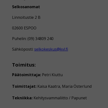
Selkosanomat
Linnoitustie 2 B
02600 ESPOO
Puhelin: (09) 34809 240
Sähköposti:
selkokeskus@kvl.fi
Toimitus:
Päätoimittaja:
Petri Kiuttu
Toimittajat:
Kaisa Kaatra, Maria Österlund
Tekniikka:
Kehitysvammaliitto / Papunet