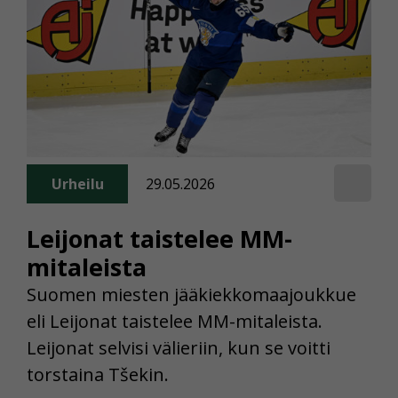
Urheilu
29.05.2026
Leijonat taistelee MM-
mitaleista
Suomen miesten jääkiekkomaajoukkue
eli Leijonat taistelee MM-mitaleista.
Leijonat selvisi välieriin, kun se voitti
torstaina Tšekin.