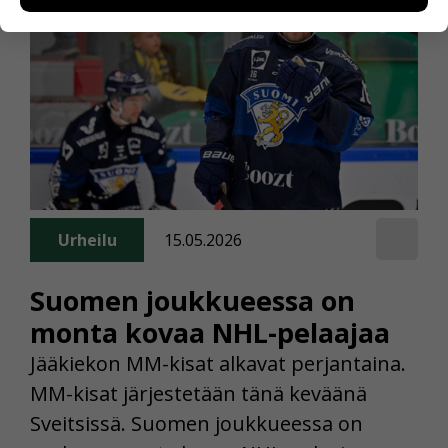
henkilötietoja kuten nimiä, eikä tietoja voi yhdistää
yksittäiseen käyttäjään.
Voit valita, hyväksytkö näiden evästeiden käytön.
Urheilu
15.05.2026
Suomen joukkueessa on
monta kovaa NHL-pelaajaa
Jääkiekon MM-kisat alkavat perjantaina.
MM-kisat järjestetään tänä keväänä
Sveitsissä. Suomen joukkueessa on