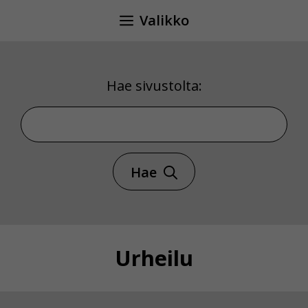
Siirry
Valikko
sisältöön
Hae sivustolta:
Hae sivustolta
Hae
Urheilu