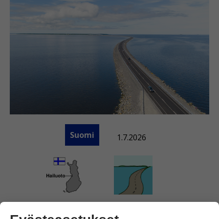
Suomi
1.7.2026
Hailuotoon
pääsee nyt tietä pitkin