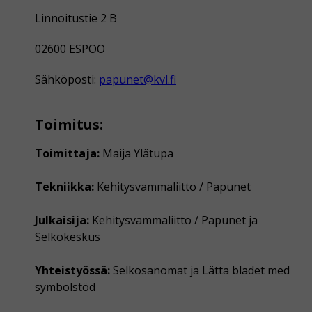
Linnoitustie 2 B
02600 ESPOO
Sähköposti:
papunet@kvl.fi
Toimitus:
Toimittaja:
Maija Ylätupa
Tekniikka:
Kehitysvammaliitto / Papunet
Julkaisija:
Kehitysvammaliitto / Papunet ja
Selkokeskus
Yhteistyössä:
Selkosanomat ja Lätta bladet med
symbolstöd