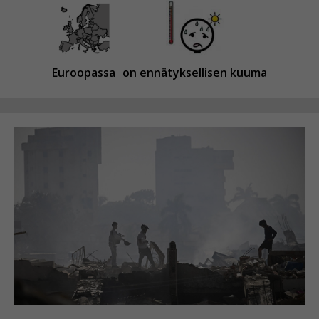
Euroopassa
on ennätyksellisen kuuma