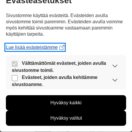
Evästeasetukset
Sivustomme käyttää evästeitä. Evästeiden avulla
sivustomme toimii paremmin. Evästeiden avulla voimme
myös kehittää sivustoamme vastaamaan paremmin
käyttäjien tarpeita.
Lue lisää evästeistämme
Välttämättömät evästeet, joiden avulla
sivustomme toimii.
Nämä evästeet ovat aina käytössä, jotta
Evästeet, joiden avulla kehitämme
sivustoamme voi käyttää sujuvasti ja turvallisesti.
sivustoamme.
Näiden evästeiden avulla keräämme tietoa, miten
sivustoamme käytetään. Tiedon avulla voimme
Maailma
30.6.2026
Hyväksy kaikki
kehittää sivustoamme vastaamaan paremmin
käyttäjien tarpeita. Tietoa kerätään esimerkiksi
kävijämääristä ja siitä, mitä sivuja käytetään ja
Hyväksy valitut
miten sivuilla liikutaan. Emme kuitenkaan kerää
henkilötietoja kuten nimiä, eikä tietoja voi yhdistää