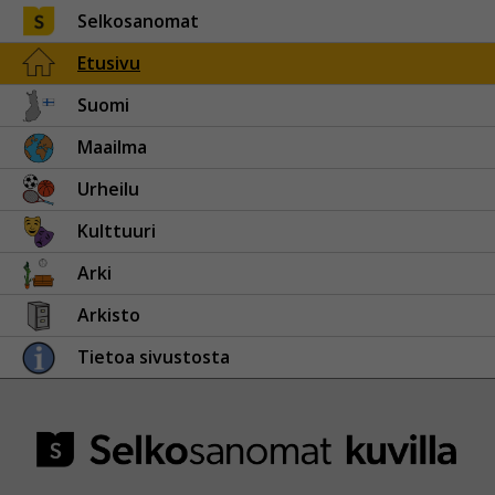
Selkosanomat
Etusivu
Suomi
Maailma
Urheilu
Kulttuuri
Arki
Arkisto
Tietoa sivustosta