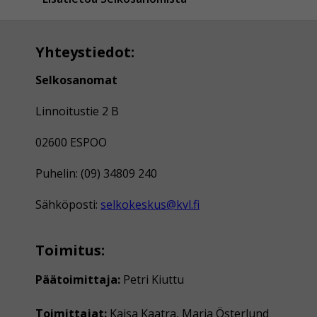
Yhteystiedot:
Selkosanomat
Linnoitustie 2 B
02600 ESPOO
Puhelin: (09) 34809 240
Sähköposti:
selkokeskus@kvl.fi
Toimitus:
Päätoimittaja:
Petri Kiuttu
Toimittajat:
Kaisa Kaatra, Maria Österlund