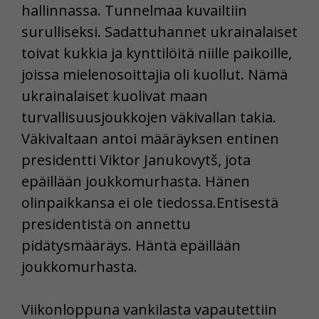
hallinnassa. Tunnelmaa kuvailtiin
surulliseksi. Sadattuhannet ukrainalaiset
toivat kukkia ja kynttilöitä niille paikoille,
joissa mielenosoittajia oli kuollut. Nämä
ukrainalaiset kuolivat maan
turvallisuusjoukkojen väkivallan takia.
Väkivaltaan antoi määräyksen entinen
presidentti Viktor Janukovytš, jota
epäillään joukkomurhasta. Hänen
olinpaikkansa ei ole tiedossa.Entisestä
presidentistä on annettu
pidätysmääräys. Häntä epäillään
joukkomurhasta.
Viikonloppuna vankilasta vapautettiin