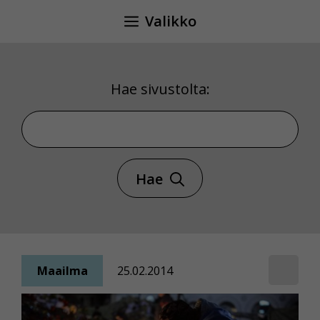
Siirry
Valikko
sisältöön
Hae sivustolta:
Hae sivustolta
Hae
Maailma
25.02.2014