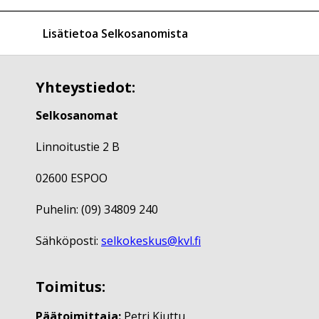
Lisätietoa Selkosanomista
Yhteystiedot:
Selkosanomat
Linnoitustie 2 B
02600 ESPOO
Puhelin: (09) 34809 240
Sähköposti:
selkokeskus@kvl.fi
Toimitus:
Päätoimittaja:
Petri Kiuttu