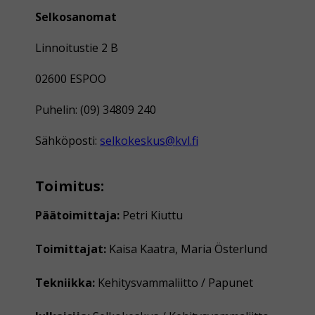
Selkosanomat
Linnoitustie 2 B
02600 ESPOO
Puhelin: (09) 34809 240
Sähköposti:
selkokeskus@kvl.fi
Toimitus:
Päätoimittaja:
Petri Kiuttu
Toimittajat:
Kaisa Kaatra, Maria Österlund
Tekniikka:
Kehitysvammaliitto / Papunet