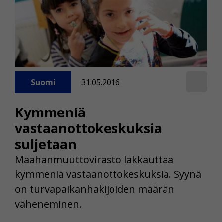
Suomi
31.05.2016
Kymmeniä
vastaanottokeskuksia
suljetaan
Maahanmuuttovirasto lakkauttaa
kymmeniä vastaanottokeskuksia. Syynä
on turvapaikanhakijoiden määrän
väheneminen.