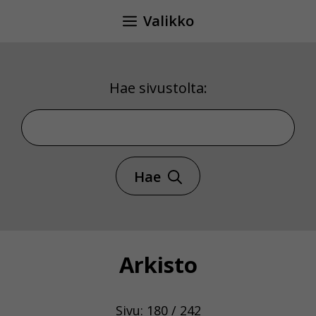
Siirry
Valikko
sisältöön
Hae sivustolta:
Hae sivustolta
Hae
Arkisto
Sivu: 180 / 242