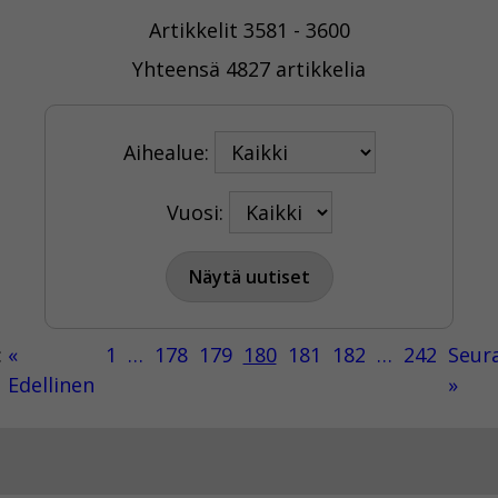
Artikkelit 3581 - 3600
Yhteensä 4827 artikkelia
Aihealue:
Vuosi:
:
«
1
…
178
179
180
181
182
…
242
Seur
Edellinen
»