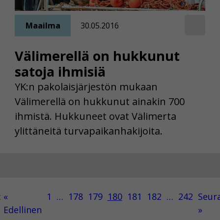
Maailma
30.05.2016
Välimerellä on hukkunut
satoja ihmisiä
YK:n pakolaisjärjestön mukaan
Välimerellä on hukkunut ainakin 700
ihmistä. Hukkuneet ovat Välimerta
ylittäneitä turvapaikanhakijoita.
:
«
1
…
178
179
180
181
182
…
242
Seur
Edellinen
»