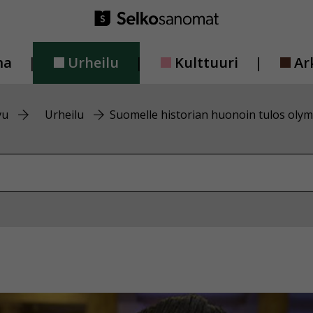
ma
Urheilu
Kulttuuri
Ar
vu
Urheilu
Suomelle historian huonoin tulos olym
vustolta