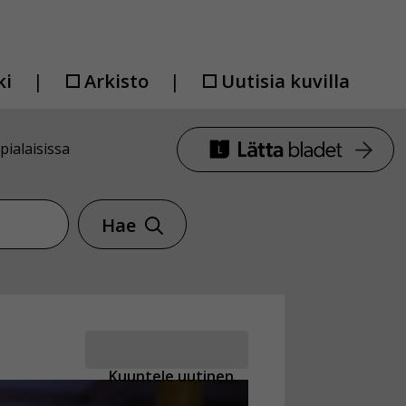
ki
Arkisto
Uutisia kuvilla
pialaisissa
Hae
Kuuntele uutinen