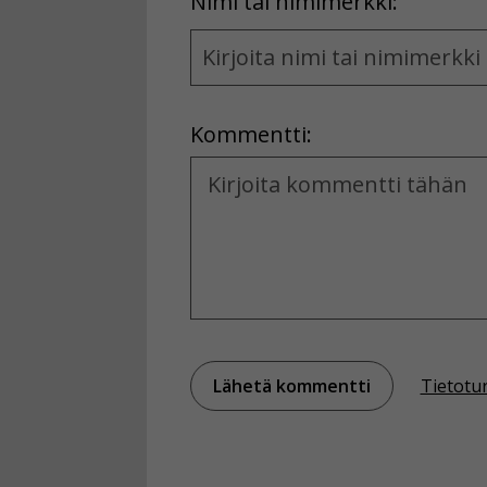
First
Nimi tai nimimerkki:
Name
and
Location
Kommentti:
Kommentti
Tietotu