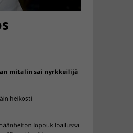
os
n mitalin sai nyrkkeilijä
in heikosti
eihäänheiton loppukilpailussa