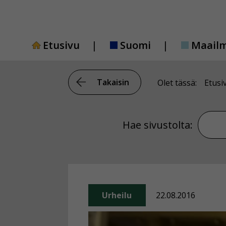
Siirry
sisältöön
Etusivu
Suomi
Maail
Takaisin
Olet tässä:
Etusi
Hae si
Hae sivustolta:
Urheilu
22.08.2016