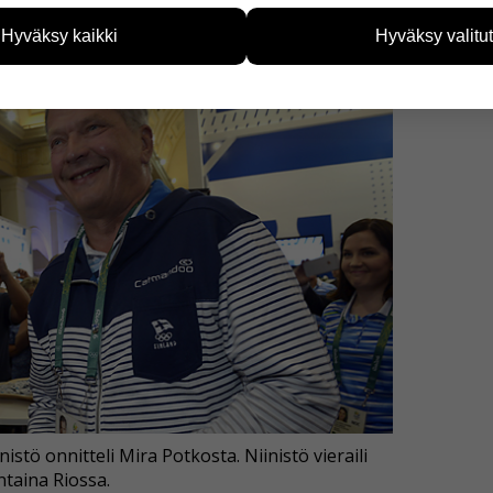
tää sivustoamme vastaamaan paremmin käyttäjien tarpeita. Tie
Hyväksy kaikki
Hyväksy valitut
vijämääristä ja siitä, mitä sivuja käytetään ja miten sivuilla li
ää henkilötietoja kuten nimiä, eikä tietoja voi yhdistää yksittäi
hyväksytkö näiden evästeiden käytön.
istö onnitteli Mira Potkosta. Niinistö vieraili
ntaina Riossa.