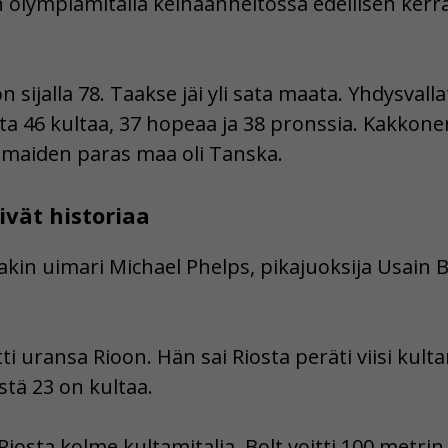
n olympiamitalia keihäänheitossa edellisen ker
n sijalla 78. Taakse jäi yli sata maata. Yhdysvalla
ta 46 kultaa, 37 hopeaa ja 38 pronssia. Kakkonen
ismaiden paras maa oli Tanska.
ivät historiaa
nakin uimari Michael Phelps, pikajuoksija Usain B
i uransa Rioon. Hän sai Riosta peräti viisi kulta
istä 23 on kultaa.
Riosta kolme kultamitalia. Bolt voitti 100 metrin,