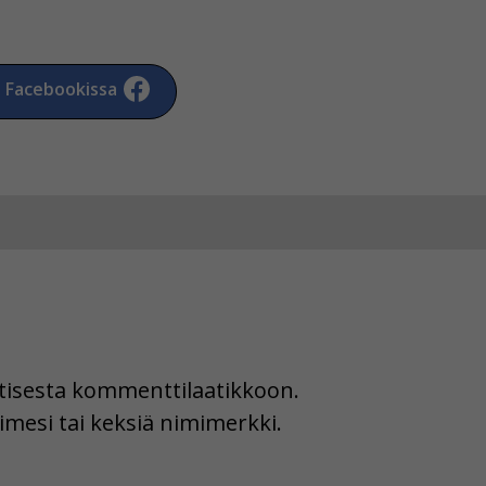
a Facebookissa
uutisesta kommenttilaatikkoon.
imesi tai keksiä nimimerkki.