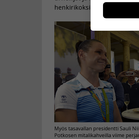
voimme kehit
henkirikoksia.
esimerkiksi kä
kuitenkaan ker
käyttäjään.
Voit valita, 
Myös tasavallan presidentti Sauli Niin
Potkosen mitalikahveilla viime perja