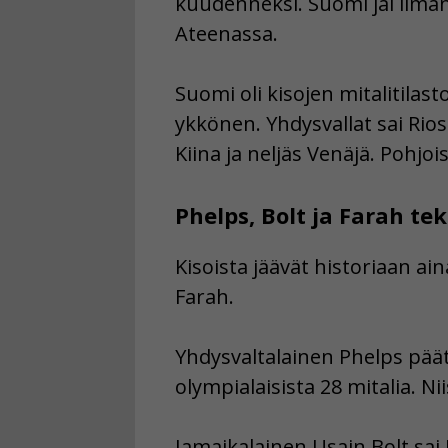
kuudenneksi. Suomi jäi ilma
Ateenassa.
Suomi oli kisojen mitalitilasto
ykkönen. Yhdysvallat sai Rios
Kiina ja neljäs Venäjä. Pohjo
Phelps, Bolt ja Farah tek
Kisoista jäävät historiaan ai
Farah.
Yhdysvaltalainen Phelps päätt
olympialaisista 28 mitalia. Ni
Jamaikalainen Usain Bolt sai 