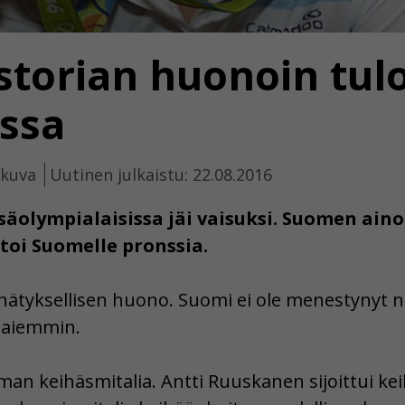
storian huonoin tul
issa
ikuva
Uutinen julkaistu: 22.08.2016
olympialaisissa jäi vaisuksi. Suomen ainoa
oi Suomelle pronssia.
ätyksellisen huono. Suomi ei ole menestynyt nä
 aiemmin.
lman keihäsmitalia. Antti Ruuskanen sijoittui k