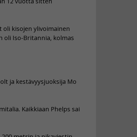
ran
12 vuotta sitten
t oli kisojen ylivoimainen
 oli Iso-Britannia, kolmas
olt ja kestävyysjuoksija Mo
mitalia. Kaikkiaan Phelps sai
 200 metrin ja pikaviestin