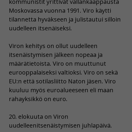
kommunistit yrittivät vallankaappausta
Moskovassa vuonna 1991. Viro käytti
tilannetta hyväkseen ja julistautui silloin
uudelleen itsenäiseksi.
Viron kehitys on ollut uudelleen
itsenäistymisen jälkeen nopeaa ja
määrätietoista. Viro on muuttunut
eurooppalaiseksi valtioksi. Viro on sekä
EU:n että sotilasliitto Naton jäsen. Viro
kuuluu myös euroalueeseen eli maan
rahayksikkö on euro.
20. elokuuta on Viron
uudelleenitsenäistymisen juhlapäivä.