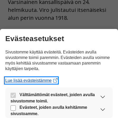
Varsinainen kansallispäivä on 24.
helmikuuta. Viro julistautui itsenäiseksi
alun perin vuonna 1918.
Evästeasetukset
Tulosta uutinen
Sivustomme käyttää evästeitä. Evästeiden avulla
sivustomme toimii paremmin. Evästeiden avulla voimme
myös kehittää sivustoamme vastaamaan paremmin
Jaa Facebookissa
käyttäjien tarpeita.
Lue lisää evästeistämme
Välttämättömät evästeet, joiden avulla
sivustomme toimii.
Nämä evästeet ovat aina käytössä, jotta
Evästeet, joiden avulla kehitämme
sivustoamme voi käyttää sujuvasti ja turvallisesti.
Kommentoi
sivustoamme.