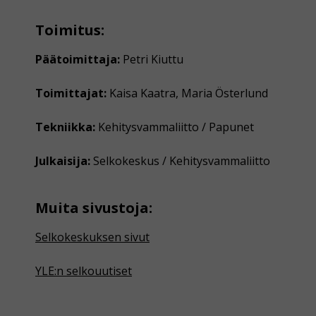
Toimitus:
Päätoimittaja:
Petri Kiuttu
Toimittajat:
Kaisa Kaatra, Maria Österlund
Tekniikka:
Kehitysvammaliitto / Papunet
Julkaisija:
Selkokeskus / Kehitysvammaliitto
Muita sivustoja:
Selkokeskuksen sivut
YLE:n selkouutiset