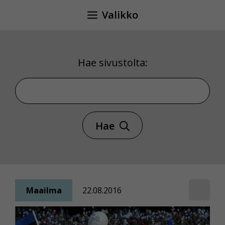
Siirry
Valikko
sisältöön
Hae sivustolta:
Hae sivustolta
Hae
Maailma
22.08.2016