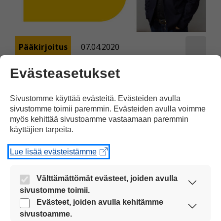
Pääkirjoitus
07.04.2020
Evästeasetukset
Pääkirjoitus: Kannattaa
mennä metsään
Sivustomme käyttää evästeitä. Evästeiden avulla
Elämme erikoista aikaa. Koronavirus on
sivustomme toimii paremmin. Evästeiden avulla voimme
myös kehittää sivustoamme vastaamaan paremmin
aiheuttanut maailmaan tilanteen, jossa
käyttäjien tarpeita.
suuri osa maailman ihmisistä on
karanteenissa kotona.
Lue lisää evästeistämme
Välttämättömät evästeet, joiden avulla
sivustomme toimii.
Nämä evästeet ovat aina käytössä, jotta
Evästeet, joiden avulla kehitämme
sivustoamme voi käyttää sujuvasti ja turvallisesti.
sivustoamme.