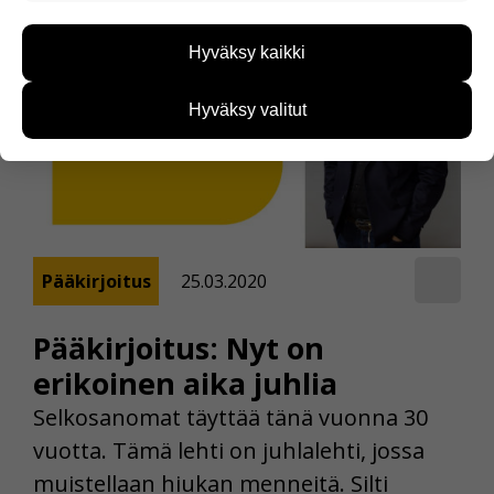
Näiden evästeiden avulla keräämme tietoa, miten
sivustoamme käytetään. Tiedon avulla voimme
Hyväksy kaikki
kehittää sivustoamme vastaamaan paremmin
käyttäjien tarpeita. Tietoa kerätään esimerkiksi
kävijämääristä ja siitä, mitä sivuja käytetään ja
Hyväksy valitut
miten sivuilla liikutaan. Emme kuitenkaan kerää
henkilötietoja kuten nimiä, eikä tietoja voi yhdistää
yksittäiseen käyttäjään.
Voit valita, hyväksytkö näiden evästeiden käytön.
Pääkirjoitus
25.03.2020
Pääkirjoitus: Nyt on
erikoinen aika juhlia
Selkosanomat täyttää tänä vuonna 30
vuotta. Tämä lehti on juhlalehti, jossa
muistellaan hiukan menneitä. Silti