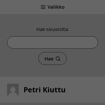
Siirry
Valikko
sisältöön
Hae sivustolta:
Hae sivustolta
Hae
Petri Kiuttu