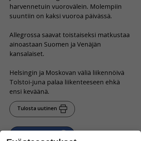
harvennetuin vuorovälein. Molempiin
suuntiin on kaksi vuoroa päivässä.
Allegrossa saavat toistaiseksi matkustaa
ainoastaan Suomen ja Venäjän
kansalaiset.
Helsingin ja Moskovan väliä liikennöivä
Tolstoi-juna palaa liikenteeseen ehkä
ensi keväänä.
Tulosta uutinen
Jaa Facebookissa