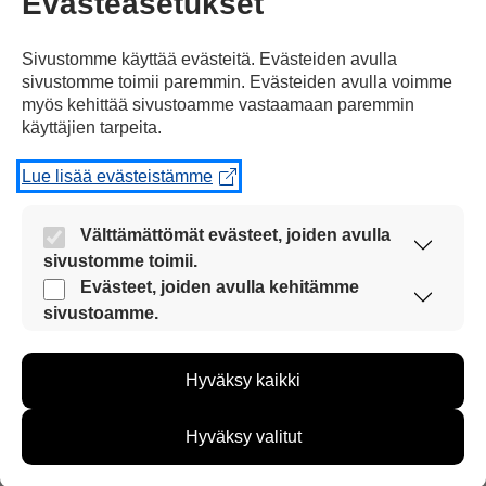
Evästeasetukset
Sivustomme käyttää evästeitä. Evästeiden avulla
sivustomme toimii paremmin. Evästeiden avulla voimme
myös kehittää sivustoamme vastaamaan paremmin
käyttäjien tarpeita.
Kommentoi
Lue lisää evästeistämme
Voit kirjoittaa mielipiteesi
Välttämättömät evästeet, joiden avulla
uutisesta
sivustomme toimii.
Nämä evästeet ovat aina käytössä, jotta
kommenttilaatikkoon.
Evästeet, joiden avulla kehitämme
sivustoamme voi käyttää sujuvasti ja turvallisesti.
sivustoamme.
Sinun pitää kirjoittaa myös
Näiden evästeiden avulla keräämme tietoa, miten
nimesi tai keksiä nimimerkki.
sivustoamme käytetään. Tiedon avulla voimme
Hyväksy kaikki
kehittää sivustoamme vastaamaan paremmin
käyttäjien tarpeita. Tietoa kerätään esimerkiksi
First
Nimi tai nimimerkki:
kävijämääristä ja siitä, mitä sivuja käytetään ja
Hyväksy valitut
Name
miten sivuilla liikutaan. Emme kuitenkaan kerää
henkilötietoja kuten nimiä, eikä tietoja voi yhdistää