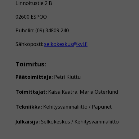
Linnoitustie 2 B
02600 ESPOO
Puhelin: (09) 34809 240
Sähköposti:
selkokeskus@kvl.fi
Toimitus:
Päätoimittaja:
Petri Kiuttu
Toimittajat:
Kaisa Kaatra, Maria Österlund
Tekniikka:
Kehitysvammaliitto / Papunet
Julkaisija:
Selkokeskus / Kehitysvammaliitto