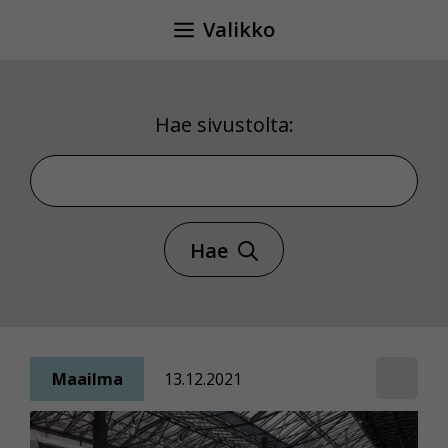
Siirry
Valikko
sisältöön
Hae sivustolta:
Hae sivustolta
Hae
Maailma
13.12.2021