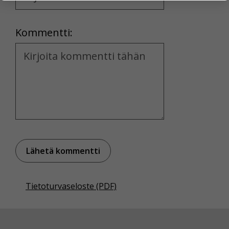
and
yksittäiseen käyttäjään.
Location
Voit valita, hyväksytkö näiden evästeiden käytön.
Kommentti:
Kommentti
Tietoturvaseloste (PDF)