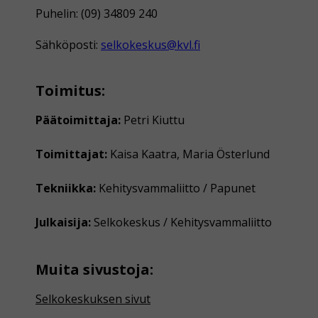
Puhelin: (09) 34809 240
Sähköposti:
selkokeskus@kvl.fi
Toimitus:
Päätoimittaja:
Petri Kiuttu
Toimittajat:
Kaisa Kaatra, Maria Österlund
Tekniikka:
Kehitysvammaliitto / Papunet
Julkaisija:
Selkokeskus / Kehitysvammaliitto
Muita sivustoja:
Selkokeskuksen sivut