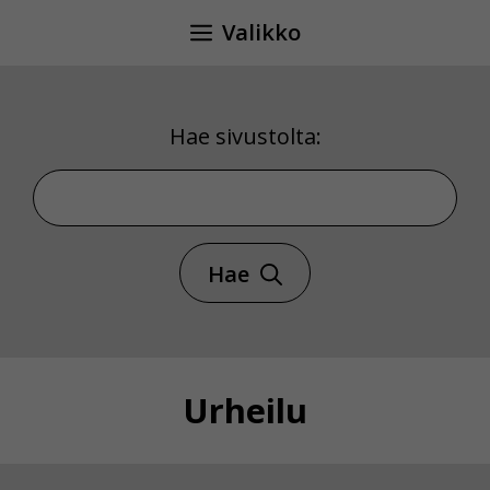
Siirry
Valikko
sisältöön
Hae sivustolta:
Hae sivustolta
Hae
Urheilu