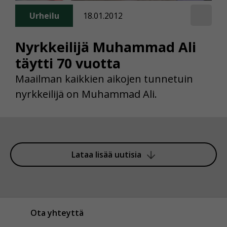
Voit valita, hyväksytkö näiden evästeiden käytön.
Urheilu
18.01.2012
Nyrkkeilijä Muhammad Ali
täytti 70 vuotta
Maailman kaikkien aikojen tunnetuin
nyrkkeilijä on Muhammad Ali.
Lataa lisää uutisia
Ota yhteyttä