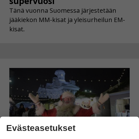
supervuosi
Tänä vuonna Suomessa järjestetään
jääkiekon MM-kisat ja yleisurheilun EM-
kisat.
Evästeasetukset