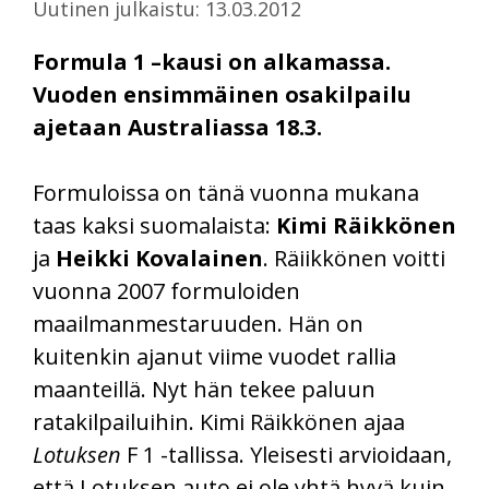
Uutinen julkaistu: 13.03.2012
Formula 1 –kausi on alkamassa.
Vuoden ensimmäinen osakilpailu
ajetaan Australiassa 18.3.
Formuloissa on tänä vuonna mukana
taas kaksi suomalaista:
Kimi Räikkönen
ja
Heikki Kovalainen
. Räiikkönen voitti
vuonna 2007 formuloiden
maailmanmestaruuden. Hän on
kuitenkin ajanut viime vuodet rallia
maanteillä. Nyt hän tekee paluun
ratakilpailuihin. Kimi Räikkönen ajaa
Lotuksen
F 1 -tallissa. Yleisesti arvioidaan,
että Lotuksen auto ei ole yhtä hyvä kuin