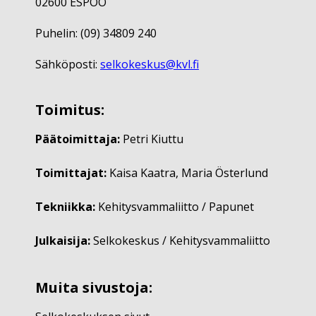
02600 ESPOO
Puhelin: (09) 34809 240
Sähköposti:
selkokeskus@kvl.fi
Toimitus:
Päätoimittaja:
Petri Kiuttu
Toimittajat:
Kaisa Kaatra, Maria Österlund
Tekniikka:
Kehitysvammaliitto / Papunet
Julkaisija:
Selkokeskus / Kehitysvammaliitto
Muita sivustoja: