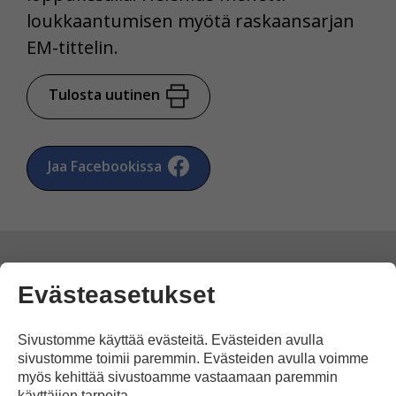
loukkaantumisen myötä raskaansarjan
EM-tittelin.
Tulosta uutinen
Jaa Facebookissa
Evästeasetukset
Kommentoi
Sivustomme käyttää evästeitä. Evästeiden avulla
sivustomme toimii paremmin. Evästeiden avulla voimme
Voit kirjoittaa mielipiteesi
myös kehittää sivustoamme vastaamaan paremmin
käyttäjien tarpeita.