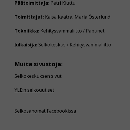
Päätoimittaja:
Petri Kiuttu
Toimittajat:
Kaisa Kaatra, Maria Österlund
Tekniikka:
Kehitysvammaliitto / Papunet
Julkaisija:
Selkokeskus / Kehitysvammaliitto
Muita sivustoja:
Selkokeskuksen sivut
YLE:n selkouutiset
Selkosanomat Facebookissa