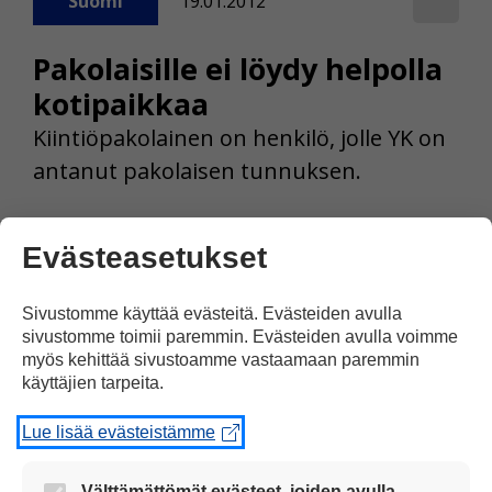
Suomi
19.01.2012
Pakolaisille ei löydy helpolla
kotipaikkaa
Kiintiöpakolainen on henkilö, jolle YK on
antanut pakolaisen tunnuksen.
Evästeasetukset
Sivustomme käyttää evästeitä. Evästeiden avulla
sivustomme toimii paremmin. Evästeiden avulla voimme
myös kehittää sivustoamme vastaamaan paremmin
käyttäjien tarpeita.
Lue lisää evästeistämme
Välttämättömät evästeet, joiden avulla