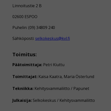
Linnoitustie 2 B
02600 ESPOO
Puhelin: (09) 34809 240
Sähköposti:
selkokeskus@kvl.fi
Toimitus:
Päätoimittaja:
Petri Kiuttu
Toimittajat:
Kaisa Kaatra, Maria Österlund
Tekniikka:
Kehitysvammaliitto / Papunet
Julkaisija:
Selkokeskus / Kehitysvammaliitto