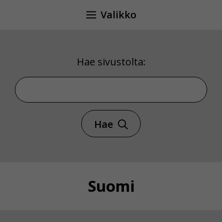
Siirry
Valikko
sisältöön
Hae sivustolta:
Hae sivustolta
Hae
Suomi