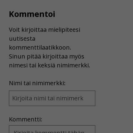
Voit valita, hyväksytkö näiden evästeiden käytön.
Kommentoi
Voit kirjoittaa mielipiteesi
uutisesta
kommenttilaatikkoon.
Sinun pitää kirjoittaa myös
nimesi tai keksiä nimimerkki.
First
Nimi tai nimimerkki:
Name
and
Location
Kommentti:
Kommentti