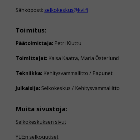
Sähköposti:
selkokeskus@kvl.fi
Toimitus:
Päätoimittaja:
Petri Kiuttu
Toimittajat:
Kaisa Kaatra, Maria Österlund
Tekniikka:
Kehitysvammaliitto / Papunet
Julkaisija:
Selkokeskus / Kehitysvammaliitto
Muita sivustoja:
Selkokeskuksen sivut
YLE:n selkouutiset