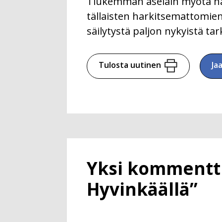
Tiukemman aselain myötä hank
tällaisten harkitsemattomien
säilytystä paljon nykyistä t
Tulosta uutinen
Ja
Yksi kommentti
Hyvinkäällä”