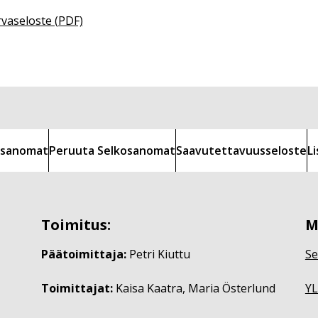
rvaseloste (PDF)
kosanomat
Peruuta Selkosanomat
Saavutettavuusseloste
L
Toimitus:
M
Päätoimittaja:
Petri Kiuttu
Se
Toimittajat:
Kaisa Kaatra, Maria Österlund
YL