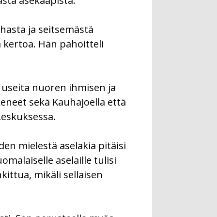
sta asekaapista.
hasta ja seitsemästä
 kertoa. Hän pahoitteli
useita nuoren ihmisen ja
neet sekä Kauhajoella että
keskuksessa.
den mielestä aselakia pitäisi
alaiselle aselaille tulisi
ittua, mikäli sellaisen