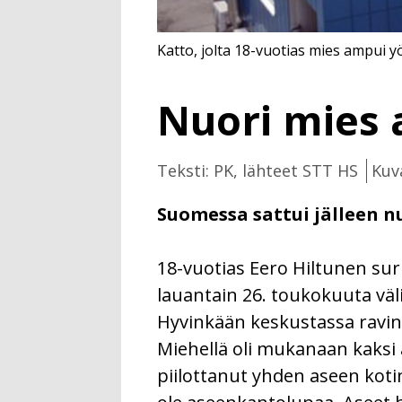
Katto, jolta 18-vuotias mies ampui yö
Nuori mies 
Teksti: PK, lähteet STT HS
Kuv
Suomessa sattui jälleen 
18-vuotias Eero Hiltunen sur
lauantain 26. toukokuuta väli
Hyvinkään keskustassa ravin
Miehellä oli mukanaan kaksi as
piilottanut yhden aseen kotin