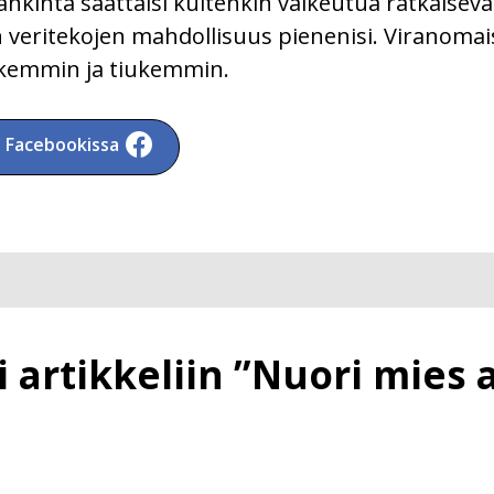
inta saattaisi kuitenkin vaikeutua ratkaiseva
 veritekojen mahdollisuus pienenisi. Viranomais
arkemmin ja tiukemmin.
a Facebookissa
 artikkeliin ”Nuori mies 