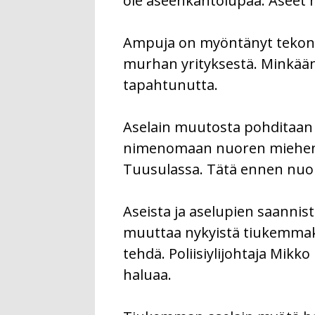
ole aseenkantolupaa. Aseet h
Ampuja on myöntänyt tekonsa
murhan yrityksestä. Minkäänla
tapahtunutta.
Aselain muutosta pohditaan 
nimenomaan nuoren miehen t
Tuusulassa. Tätä ennen nuor
Aseista ja aselupien saannista
muuttaa nykyistä tiukemmaksi.
tehdä. Poliisiylijohtaja Mikk
haluaa.