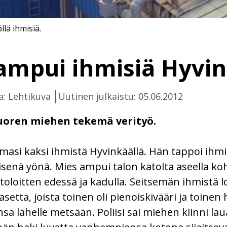
llä ihmisiä.
ampui ihmisiä Hyvin
a: Lehtikuva
Uutinen julkaistu: 05.06.2012
nuoren miehen tekemä verityö.
masi kaksi ihmistä Hyvinkäällä. Hän tappoi ihmis
senä yönä. Mies ampui talon katolta aseella kohti
toloitten edessä ja kadulla. Seitsemän ihmistä
etta, joista toinen oli pienoiskivääri ja toinen hi
sa lähelle metsään. Poliisi sai miehen kiinni l