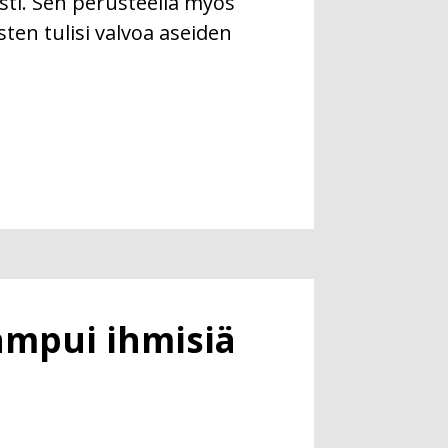
sti. Sen perusteella myös
ten tulisi valvoa aseiden
ampui ihmisiä