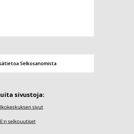
isätietoa Selkosanomista
uita sivustoja:
lkokeskuksen sivut
E:n selkouutiset