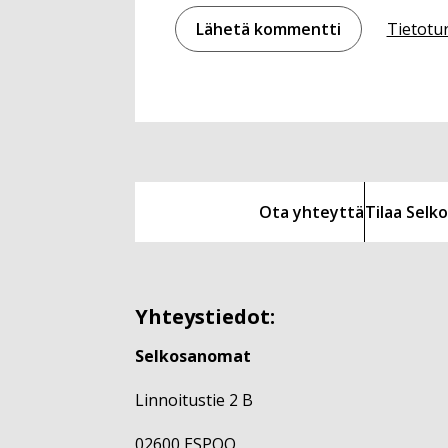
Tietotu
Ota yhteyttä
Tilaa Sel
Yhteystiedot:
Selkosanomat
Linnoitustie 2 B
02600 ESPOO