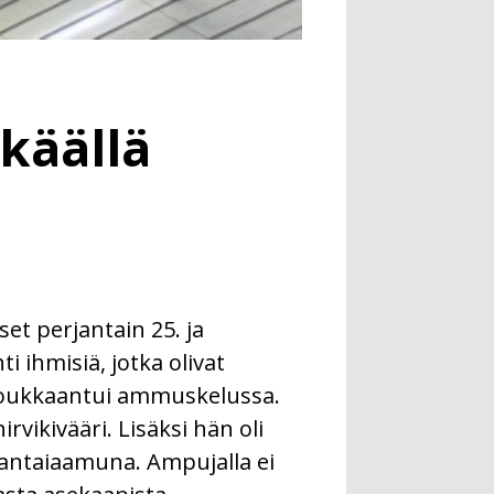
käällä
et perjantain 25. ja
 ihmisiä, jotka olivat
 loukkaantui ammuskelussa.
rvikivääri. Lisäksi hän oli
auantaiaamuna. Ampujalla ei