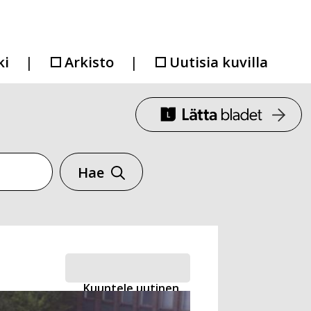
ki
Arkisto
Uutisia kuvilla
Hae
Kuuntele uutinen