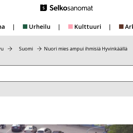
ma
Urheilu
Kulttuuri
Ar
vu
Suomi
Nuori mies ampui ihmisiä Hyvinkäällä
vustolta