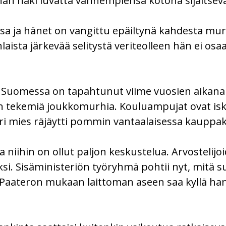
än haki luvatta vanhempiensa kotona sijaitseva
 ja hänet on vangittu epäiltynä kahdesta mur
ista järkevää selitystä veriteolleen hän ei osaa
Suomessa on tapahtunut viime vuosien aikana 
ekemiä joukkomurhia. Kouluampujat ovat iske
i mies räjäytti pommin vantaalaisessa kauppa
 niihin on ollut paljon keskustelua. Arvostelijoi
 Sisäministeriön työryhmä pohtii nyt, mitä suom
o Paateron mukaan laittoman aseen saa kyllä hank