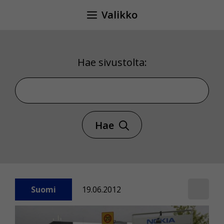
Siirry
Valikko
sisältöön
Hae sivustolta:
Hae sivustolta
Hae
Suomi
19.06.2012