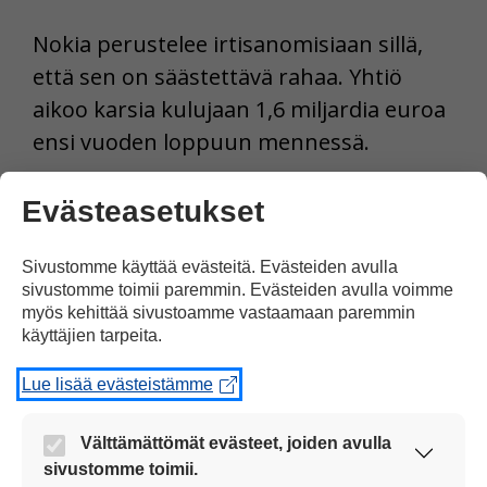
Nokia perustelee irtisanomisiaan sillä,
että sen on säästettävä rahaa. Yhtiö
aikoo karsia kulujaan 1,6 miljardia euroa
ensi vuoden loppuun mennessä.
Tulosta uutinen
Evästeasetukset
Sivustomme käyttää evästeitä. Evästeiden avulla
Jaa Facebookissa
sivustomme toimii paremmin. Evästeiden avulla voimme
myös kehittää sivustoamme vastaamaan paremmin
käyttäjien tarpeita.
Lue lisää evästeistämme
Välttämättömät evästeet, joiden avulla
Yksi kommentti artikkeliin
sivustomme toimii.