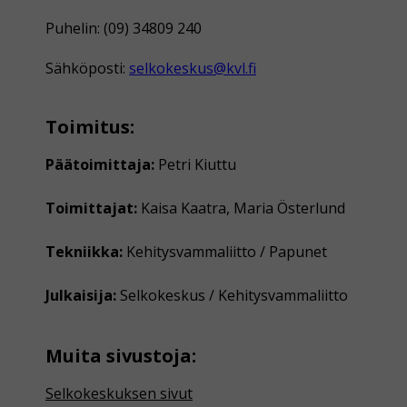
Puhelin: (09) 34809 240
Sähköposti:
selkokeskus@kvl.fi
Toimitus:
Päätoimittaja:
Petri Kiuttu
Toimittajat:
Kaisa Kaatra, Maria Österlund
Tekniikka:
Kehitysvammaliitto / Papunet
Julkaisija:
Selkokeskus / Kehitysvammaliitto
Muita sivustoja:
Selkokeskuksen sivut