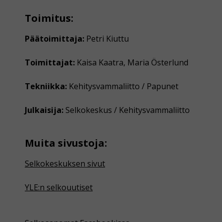
Toimitus:
Päätoimittaja:
Petri Kiuttu
Toimittajat:
Kaisa Kaatra, Maria Österlund
Tekniikka:
Kehitysvammaliitto / Papunet
Julkaisija:
Selkokeskus / Kehitysvammaliitto
Muita sivustoja:
Selkokeskuksen sivut
YLE:n selkouutiset