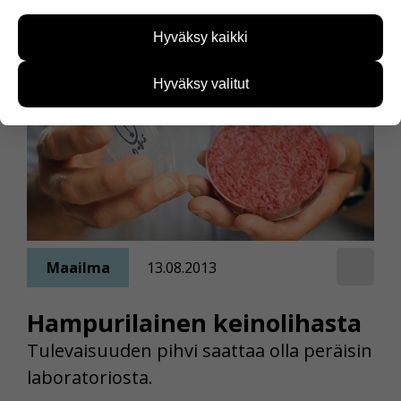
Näiden evästeiden avulla keräämme tietoa, miten
sivustoamme käytetään. Tiedon avulla voimme
Hyväksy kaikki
kehittää sivustoamme vastaamaan paremmin
käyttäjien tarpeita. Tietoa kerätään esimerkiksi
kävijämääristä ja siitä, mitä sivuja käytetään ja
Hyväksy valitut
miten sivuilla liikutaan. Emme kuitenkaan kerää
henkilötietoja kuten nimiä, eikä tietoja voi yhdistää
yksittäiseen käyttäjään.
Voit valita, hyväksytkö näiden evästeiden käytön.
Maailma
13.08.2013
Hampurilainen keinolihasta
Tulevaisuuden pihvi saattaa olla peräisin
laboratoriosta.