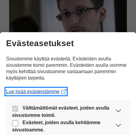
Evästeasetukset
Sivustomme käyttää evästeitä. Evästeiden avulla
Maailma
13.08.2013
sivustomme toimii paremmin. Evästeiden avulla voimme
myös kehittää sivustoamme vastaamaan paremmin
käyttäjien tarpeita.
Yhdysvallat vakoilee
maailman tietoverkkoja
Lue lisää evästeistämme
Amerikkalainen Edward Snowden
Välttämättömät evästeet, joiden avulla
paljasti kesäkuun lopulla Yhdysvaltain
sivustomme toimii.
salaisen vakoiluohjelman.
Nämä evästeet ovat aina käytössä, jotta
Evästeet, joiden avulla kehitämme
sivustoamme voi käyttää sujuvasti ja turvallisesti.
sivustoamme.