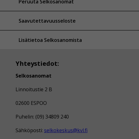
Peruuta Selkosanomat
Saavutettavuusseloste
Lisätietoa Selkosanomista
Yhteystiedot:
Selkosanomat
Linnoitustie 2 B
02600 ESPOO
Puhelin: (09) 34809 240
Sähköposti:
selkokeskus@kvl.fi