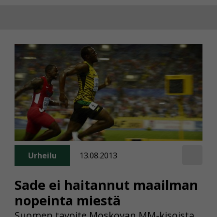
Urheilu
13.08.2013
Sade ei haitannut maailman
nopeinta miestä
Suomen tavoite Moskovan MM-kisoista