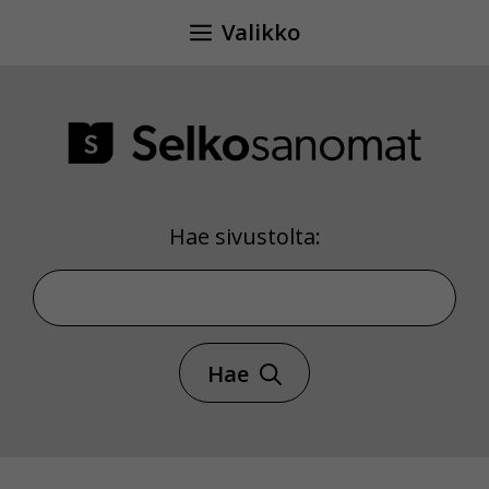
Siirry
Valikko
sisältöön
Hae sivustolta:
Hae sivustolta
Hae