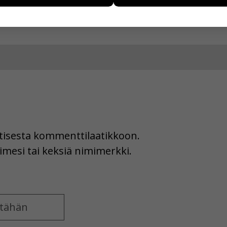
ää henkilötietoja kuten nimiä, eikä tietoja voi yhdistää yksittäi
hyväksytkö näiden evästeiden käytön.
uutisesta kommenttilaatikkoon.
imesi tai keksiä nimimerkki.