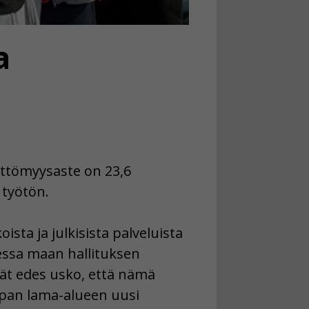
a
öttömyysaste on 23,6
 työtön.
sta ja julkisista palveluista
sessa maan hallituksen
vät edes usko, että nämä
opan lama-alueen uusi