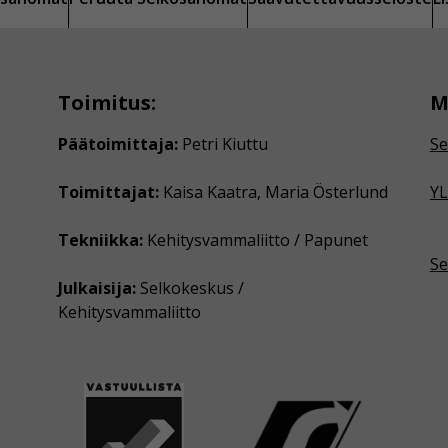
Toimitus:
M
Päätoimittaja:
Petri Kiuttu
Se
Toimittajat:
Kaisa Kaatra, Maria Österlund
YL
Tekniikka:
Kehitysvammaliitto / Papunet
Se
Julkaisija:
Selkokeskus /
Kehitysvammaliitto