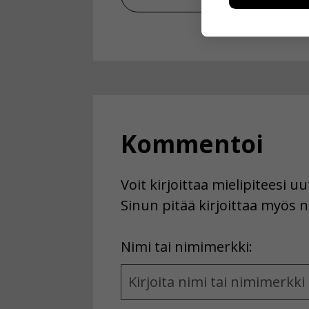
kuitenkaan ker
käyttäjään.
Voit valita, 
Kommentoi
Voit kirjoittaa mielipiteesi 
Sinun pitää kirjoittaa myös n
First
Nimi tai nimimerkki:
Name
and
Location