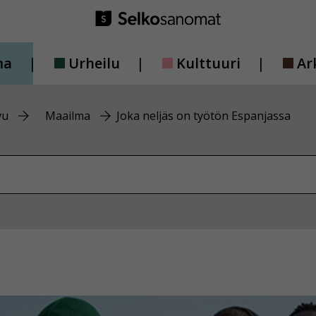
ma
Urheilu
Kulttuuri
Ar
vu
Maailma
Joka neljäs on työtön Espanjassa
vustolta