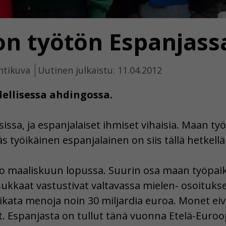
 on työtön Espanjass
htikuva
Uutinen julkaistu: 11.04.2012
ellisessa ahdingossa.
issa, ja espanjalaiset ihmiset vihaisia. Maan ty
s työikäinen espanjalainen on siis tällä hetkellä
ko maaliskuun lopussa. Suurin osa maan työpaikoi
Asukkaat vastustivat valtavassa mielen- osoituk
leikata menoja noin 30 miljardia euroa. Monet ei
t. Espanjasta on tullut tänä vuonna Etelä-Euro