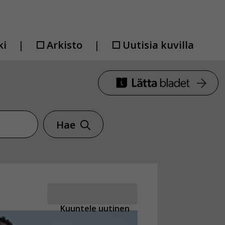
ki
Arkisto
Uutisia kuvilla
Hae
Kuuntele uutinen