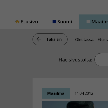
Siirry
sisältöön
Etusivu
Suomi
Maail
Takaisin
Olet tässä:
Etusi
Hae si
Hae sivustolta:
Maailma
11.04.2012