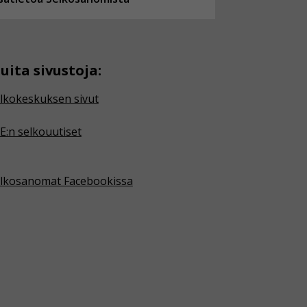
uita sivustoja:
lkokeskuksen sivut
E:n selkouutiset
lkosanomat Facebookissa