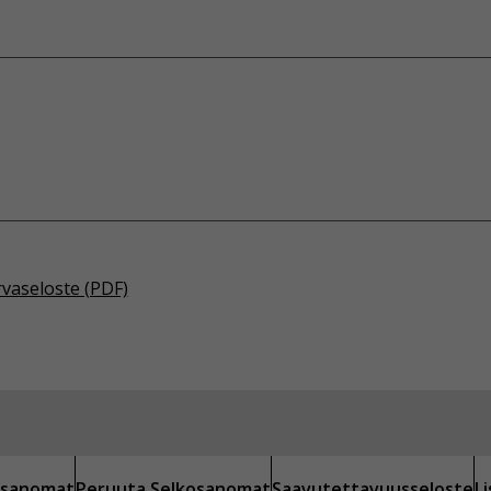
rvaseloste (PDF)
kosanomat
Peruuta Selkosanomat
Saavutettavuusseloste
L