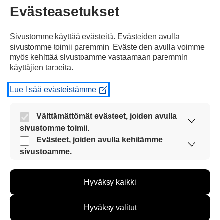
Jaa Facebookissa
Evästeasetukset
Sivustomme käyttää evästeitä. Evästeiden avulla
sivustomme toimii paremmin. Evästeiden avulla voimme
myös kehittää sivustoamme vastaamaan paremmin
käyttäjien tarpeita.
Lue lisää evästeistämme
Kommentoi
Välttämättömät evästeet, joiden avulla
Voit kirjoittaa mielipiteesi
sivustomme toimii.
uutisesta
Nämä evästeet ovat aina käytössä, jotta
Evästeet, joiden avulla kehitämme
kommenttilaatikkoon.
sivustoamme voi käyttää sujuvasti ja turvallisesti.
sivustoamme.
Näiden evästeiden avulla keräämme tietoa, miten
Sinun pitää kirjoittaa myös
sivustoamme käytetään. Tiedon avulla voimme
nimesi tai keksiä nimimerkki.
Hyväksy kaikki
kehittää sivustoamme vastaamaan paremmin
käyttäjien tarpeita. Tietoa kerätään esimerkiksi
kävijämääristä ja siitä, mitä sivuja käytetään ja
First
Hyväksy valitut
Nimi tai nimimerkki:
miten sivuilla liikutaan. Emme kuitenkaan kerää