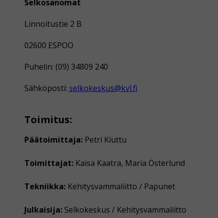
Selkosanomat
Linnoitustie 2 B
02600 ESPOO
Puhelin: (09) 34809 240
Sähköposti:
selkokeskus@kvl.fi
Toimitus:
Päätoimittaja:
Petri Kiuttu
Toimittajat:
Kaisa Kaatra, Maria Österlund
Tekniikka:
Kehitysvammaliitto / Papunet
Julkaisija:
Selkokeskus / Kehitysvammaliitto