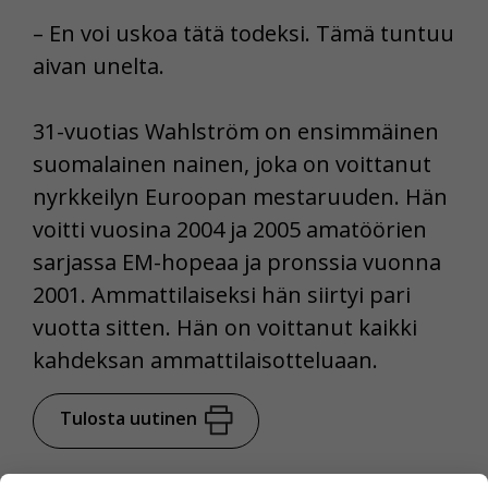
– En voi uskoa tätä todeksi. Tämä tuntuu
aivan unelta.
31-vuotias Wahlström on ensimmäinen
suomalainen nainen, joka on voittanut
nyrkkeilyn Euroopan mestaruuden. Hän
voitti vuosina 2004 ja 2005 amatöörien
sarjassa EM-hopeaa ja pronssia vuonna
2001. Ammattilaiseksi hän siirtyi pari
vuotta sitten. Hän on voittanut kaikki
kahdeksan ammattilaisotteluaan.
Tulosta uutinen