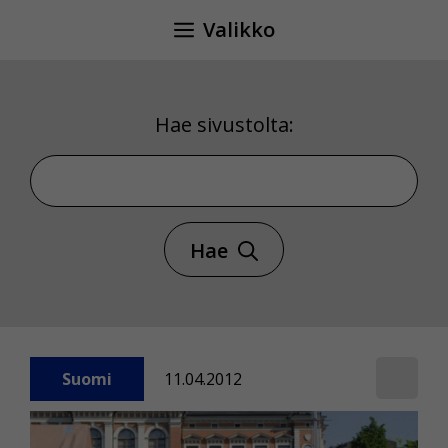
Siirry
Valikko
sisältöön
Hae sivustolta:
Hae sivustolta
Hae
Suomi
11.04.2012