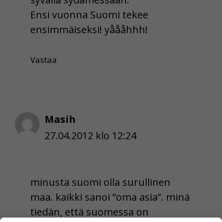
Ensi vuonna Suomi tekee
ensimmäiseksi! yåååhhh!
Vastaa
Masih
27.04.2012 klo 12:24
minusta suomi olla surullinen
maa. kaikki sanoi ”oma asia”. minä
tiedän, että suomessa on