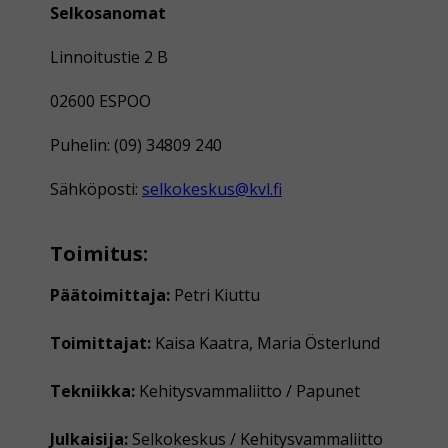
Selkosanomat
Linnoitustie 2 B
02600 ESPOO
Puhelin: (09) 34809 240
Sähköposti:
selkokeskus@kvl.fi
Toimitus:
Päätoimittaja:
Petri Kiuttu
Toimittajat:
Kaisa Kaatra, Maria Österlund
Tekniikka:
Kehitysvammaliitto / Papunet
Julkaisija:
Selkokeskus / Kehitysvammaliitto