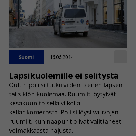
Suomi
16.06.2014
Lapsikuolemille ei selitystä
Oulun poliisi tutkii viiden pienen lapsen
tai sikiön kuolemaa. Ruumiit löytyivät
kesäkuun toisella viikolla
kellarikomerosta. Poliisi löysi vauvojen
ruumiit, kun naapurit olivat valittaneet
voimakkaasta hajusta.