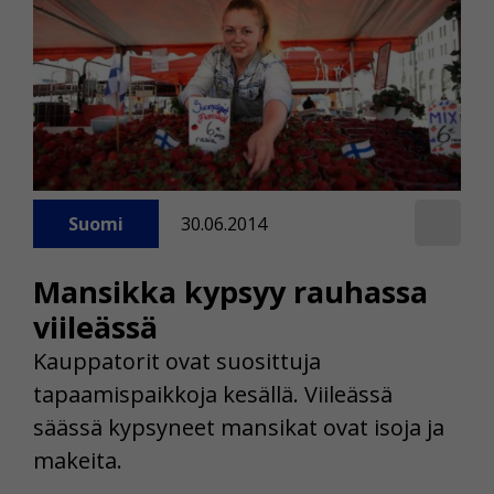
Suomi
30.06.2014
Mansikka kypsyy rauhassa
viileässä
Kauppatorit ovat suosittuja
tapaamispaikkoja kesällä. Viileässä
säässä kypsyneet mansikat ovat isoja ja
makeita.