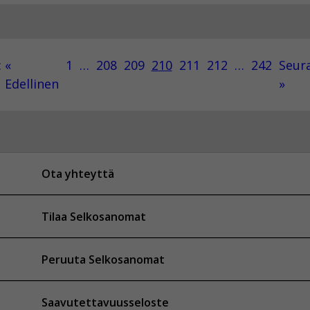
:
«
1
…
208
209
210
211
212
…
242
Seur
Edellinen
»
Ota yhteyttä
Tilaa Selkosanomat
Peruuta Selkosanomat
Saavutettavuusseloste