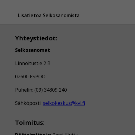
Lisätietoa Selkosanomista
Yhteystiedot:
Selkosanomat
Linnoitustie 2 B
02600 ESPOO
Puhelin: (09) 34809 240
Sähköposti:
selkokeskus@kvl.fi
Toimitus:
Päätoimittaja:
Petri Kiuttu