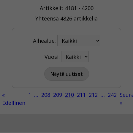
Artikkelit 4181 - 4200
Yhteensä 4826 artikkelia
Aihealue:
Vuosi:
:
«
1
…
208
209
210
211
212
…
242
Seur
Edellinen
»