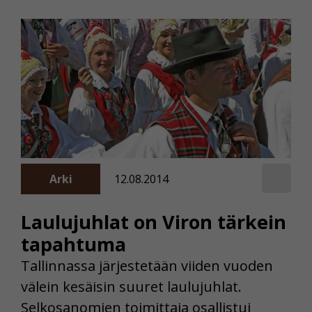
Arki
12.08.2014
Laulujuhlat on Viron tärkein
tapahtuma
Tallinnassa järjestetään viiden vuoden
välein kesäisin suuret laulujuhlat.
Selkosanomien toimittaja osallistui