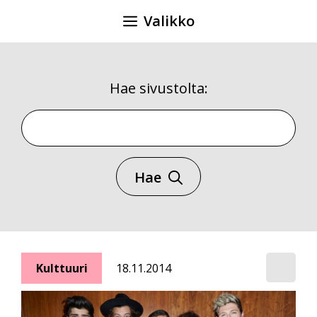
Siirry
Valikko
sisältöön
Hae sivustolta:
Hae sivustolta
Hae
Kulttuuri
18.11.2014