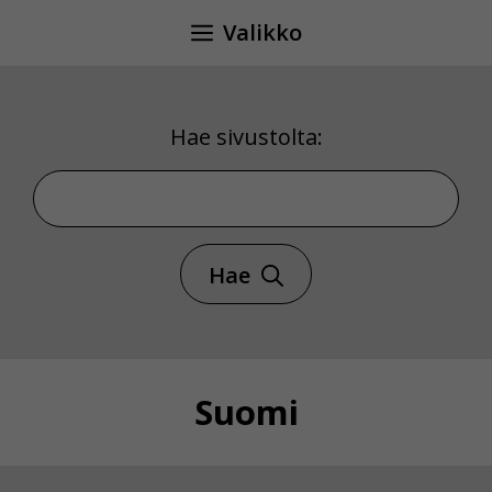
Siirry
Valikko
sisältöön
Hae sivustolta:
Hae sivustolta
Hae
Suomi