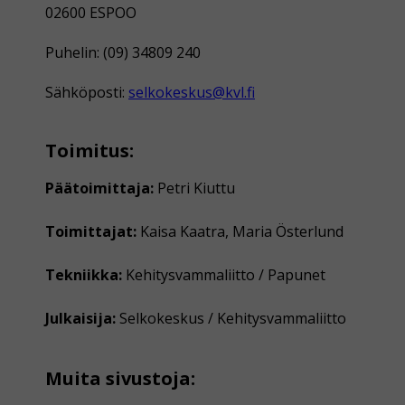
02600 ESPOO
Puhelin: (09) 34809 240
Sähköposti:
selkokeskus@kvl.fi
Toimitus:
Päätoimittaja:
Petri Kiuttu
Toimittajat:
Kaisa Kaatra, Maria Österlund
Tekniikka:
Kehitysvammaliitto / Papunet
Julkaisija:
Selkokeskus / Kehitysvammaliitto
Muita sivustoja: