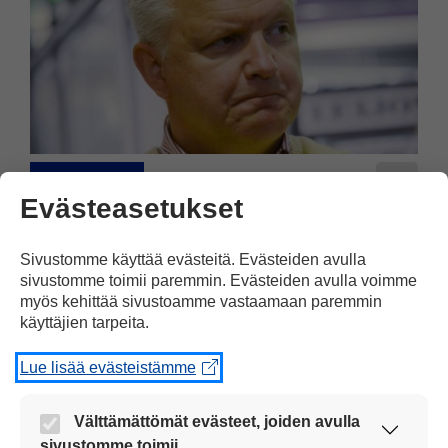
Suomi
27.08.2013
Evästeasetukset
Olli Rehn ehkä mukaan EU-
Sivustomme käyttää evästeitä. Evästeiden avulla
vaaleihin
sivustomme toimii paremmin. Evästeiden avulla voimme
myös kehittää sivustoamme vastaamaan paremmin
Talouskomissaari Olli Rehn on lähdössä
käyttäjien tarpeita.
mukaan Euroopan parlamentin
vaaleihin ensi keväänä.
Lue lisää evästeistämme
Välttämättömät evästeet, joiden avulla
sivustomme toimii.