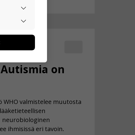
urvallisesti.
edon avulla
toa kerätään
ikutaan. Emme
seen
: Autismia on
tö WHO valmistelee muutosta
lääketieteellisen
n neurobiologinen
ee ihmisissä eri tavoin.