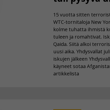
15 vuotta sitten terroris
WTC-tornitaloja New Yor
kolme tuhatta ihmistä ku
tuleen ja romahtivat. Isku
Qaida. Siitä alkoi terror
uusi aika. Yhdysvallat ju
iskujen jälkeen Yhdysvalla
käyneet sotaa Afganistani
artikkelista