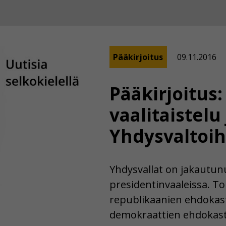
Pääkirjoitus
09.11.2016
Pääkirjoitus
vaalitaistelu
Yhdysvaltoih
Yhdysvallat on jakautunut
presidentinvaaleissa. T
republikaanien ehdokas
demokraattien ehdokasta 