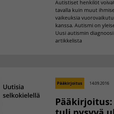
Autistiset henkilöt voiva
tavalla kuin muut ihmiset
vaikeuksia vuorovaikut
kanssa. Autismi on yleise
Uusi autismin diagnoosi
artikkelista
Pääkirjoitus
14.09.2016
Pääkirjoitus:
tuli pysyvä 