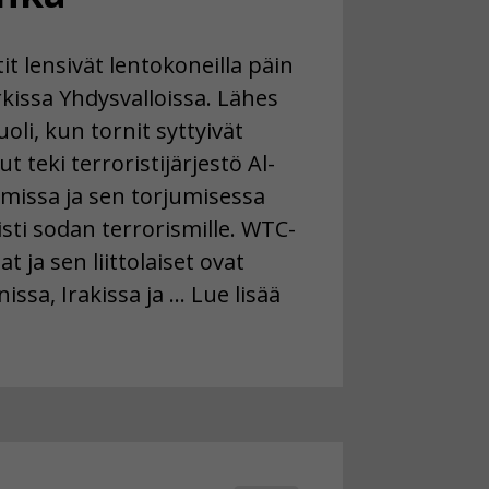
tit lensivät lentokoneilla päin
kissa Yhdysvalloissa. Lähes
oli, kun tornit syttyivät
t teki terroristijärjestö Al-
ismissa ja sen torjumisessa
listi sodan terrorismille. WTC-
t ja sen liittolaiset ovat
ssa, Irakissa ja … Lue lisää