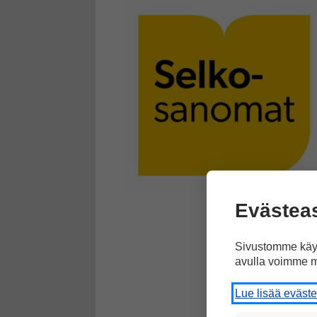
Evästea
Sivustomme käyt
avulla voimme m
Lue lisää eväst