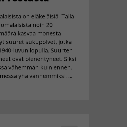
isista on eläkeläisiä. Tällä
uomalaisista noin 20
n määrä kasvaa monesta
nyt suuret sukupolvet, jotka
 1940-luvun lopulla. Suurten
eet ovat pienentyneet. Siksi
essa vähemmän kuin ennen.
omessa yhä vanhemmiksi. …