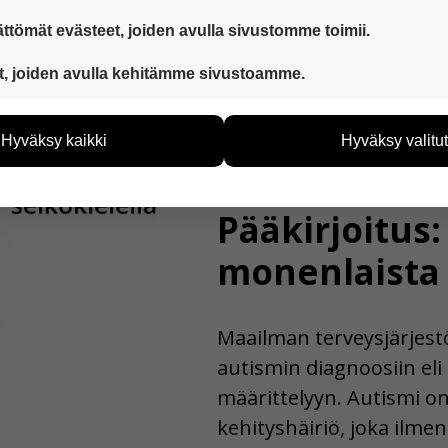
ttömät evästeet, joiden avulla sivustomme toimii.
 ovat aina käytössä, jotta sivustoamme voi käyttää sujuvasti ja t
t, joiden avulla kehitämme sivustoamme.
eiden avulla keräämme tietoa, miten sivustoamme käytetään. Ti
tää sivustoamme vastaamaan paremmin käyttäjien tarpeita. Tie
Hyväksy kaikki
Hyväksy valitut
vijämääristä ja siitä, mitä sivuja käytetään ja miten sivuilla li
Pääkirjoitus
28.09.2016
ää henkilötietoja kuten nimiä, eikä tietoja voi yhdistää yksittäi
Pääkirjoitus
hyväksytkö näiden evästeiden käytön.
monenlaista
Maailman terveysjärjes
autismin diagnoosiin eli 
määrittelyyn. Autismi o
kehityshäiriö, joka ilmen