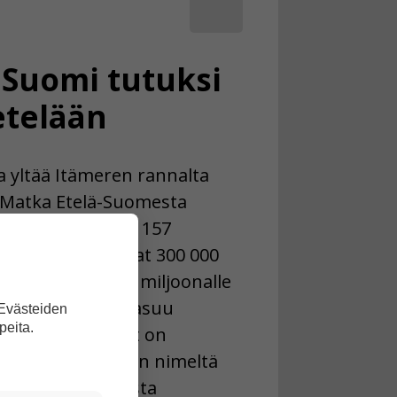
: Suomi tutuksi
etelään
a yltää Itämeren rannalta
. Matka Etelä-Suomesta
 Nuorgamiin on 1157
uomella on runsaat 300 000
ttää tilaa noin 5,5 miljoonalle
sa suomalaisista asuu
 Evästeiden
peita.
sa. Selkosanomat on
 uuden juttusarjan nimeltä
e lisää artikkelista