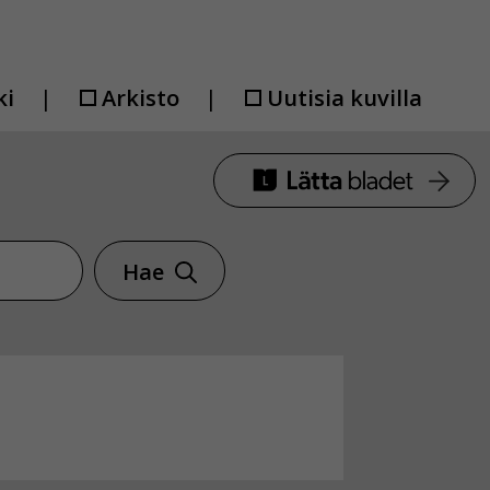
ki
Arkisto
Uutisia kuvilla
Hae