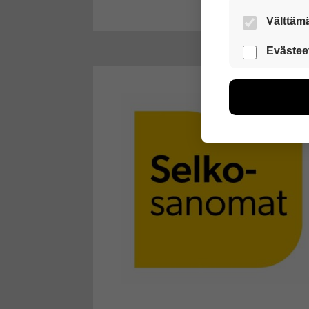
Välttämä
Nämä evästeet
Evästee
Näiden eväst
voimme kehit
esimerkiksi kä
kuitenkaan ker
käyttäjään.
Voit valita, 