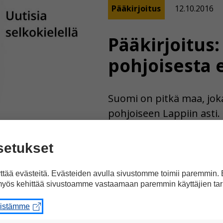
Pääkirjoitus
12.10.2016
Pääkirjoitus
pohjoisesta 
Suomi on pitkä maa, jok
pohjoiseen Lappiin asti
Hangosta Pohjois-Lapin
kilometriä. Pinta-alaa S
setukset
neliökilometriä. Siinä rii
suomalaiselle. Suurin o
tää evästeitä. Evästeiden avulla sivustomme toimii paremmin.
yös kehittää sivustoamme vastaamaan paremmin käyttäjien tar
kuitenkin Etelä-Suomes
aloittanut tänä syksynä
eistämme
Suomi kartalla. Siinä … Lu