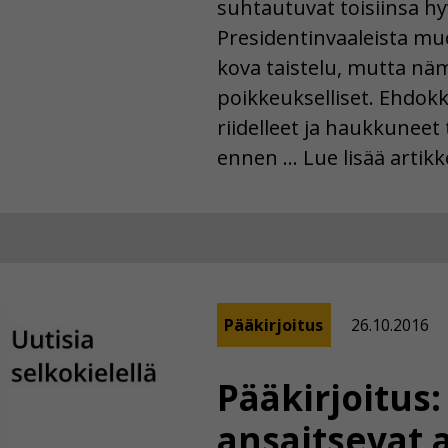
suhtautuvat toisiinsa hyv
Presidentinvaaleista mu
kova taistelu, mutta nämä
poikkeukselliset. Ehdok
riidelleet ja haukkuneet t
ennen … Lue lisää artikk
Pääkirjoitus
26.10.2016
Pääkirjoitus
ansaitsevat 