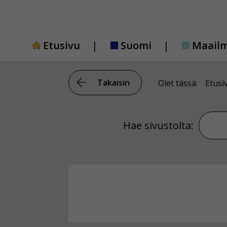
Siirry
sisältöön
Etusivu
Suomi
Maail
Takaisin
Olet tässä:
Etusi
Hae si
Hae sivustolta: