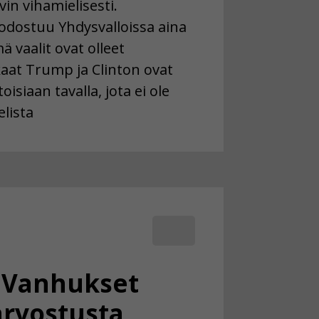
in vihamielisesti.
odostuu Yhdysvalloissa aina
 vaalit ovat olleet
kaat Trump ja Clinton ovat
oisiaan tavalla, jota ei ole
elista
: Vanhukset
arvostusta