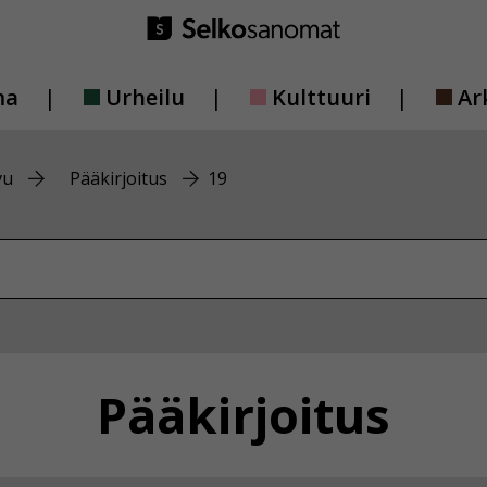
ma
Urheilu
Kulttuuri
Ar
vu
Pääkirjoitus
19
vustolta
Pääkirjoitus