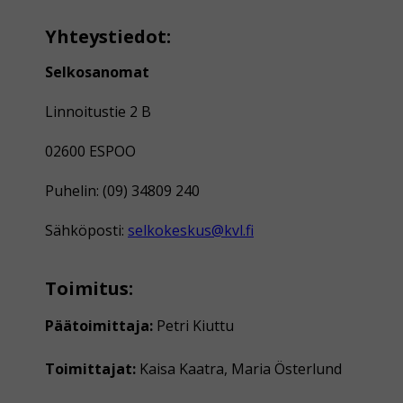
Yhteystiedot:
Selkosanomat
Linnoitustie 2 B
02600 ESPOO
Puhelin: (09) 34809 240
Sähköposti:
selkokeskus@kvl.fi
Toimitus:
Päätoimittaja:
Petri Kiuttu
Toimittajat:
Kaisa Kaatra, Maria Österlund