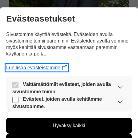
Evästeasetukset
Pääkirjoitus
18.12.2025
Sivustomme käyttää evästeitä. Evästeiden avulla
sivustomme toimii paremmin. Evästeiden avulla voimme
myös kehittää sivustoamme vastaamaan paremmin
Oma koti kuuluu kaikille
käyttäjien tarpeita.
Asunnottomien ihmisten määrä on
Lue lisää evästeistämme
kasvanut Suomessa. Monilla
asunnottomilla on myös lapsia. Jokainen
Välttämättömät evästeet, joiden avulla
ihminen tarvitsee oman turvallisen
sivustomme toimii.
kodin.
Nämä evästeet ovat aina käytössä, jotta
Evästeet, joiden avulla kehitämme
sivustoamme voi käyttää sujuvasti ja turvallisesti.
sivustoamme.
Näiden evästeiden avulla keräämme tietoa, miten
sivustoamme käytetään. Tiedon avulla voimme
Hyväksy kaikki
kehittää sivustoamme vastaamaan paremmin
käyttäjien tarpeita. Tietoa kerätään esimerkiksi