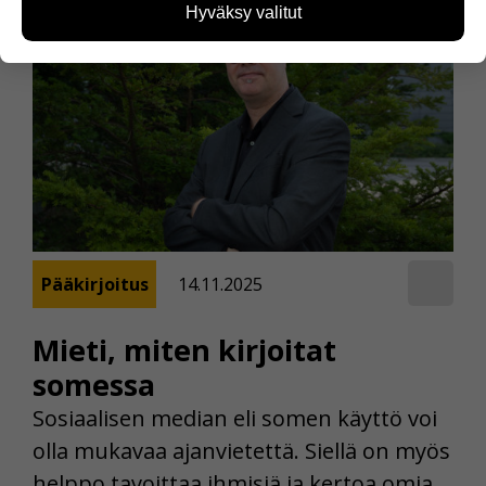
kävijämääristä ja siitä, mitä sivuja käytetään ja
Hyväksy valitut
miten sivuilla liikutaan. Emme kuitenkaan kerää
henkilötietoja kuten nimiä, eikä tietoja voi yhdistää
yksittäiseen käyttäjään.
Voit valita, hyväksytkö näiden evästeiden käytön.
Pääkirjoitus
14.11.2025
Mieti, miten kirjoitat
somessa
Sosiaalisen median eli somen käyttö voi
olla mukavaa ajanvietettä. Siellä on myös
helppo tavoittaa ihmisiä ja kertoa omia