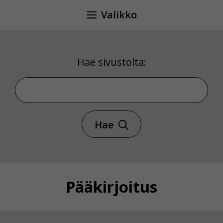
Siirry
Valikko
sisältöön
Hae sivustolta:
Hae sivustolta
Hae
Pääkirjoitus