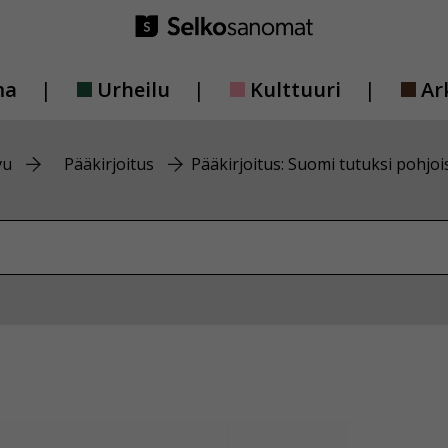
ma
Urheilu
Kulttuuri
Ar
vu
Pääkirjoitus
Pääkirjoitus: Suomi tutuksi pohjoi
vustolta