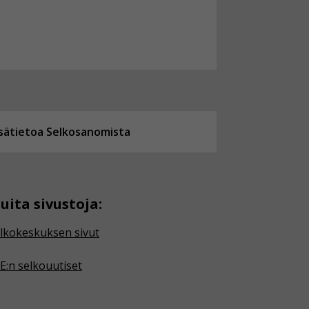
isätietoa Selkosanomista
uita sivustoja:
lkokeskuksen sivut
E:n selkouutiset