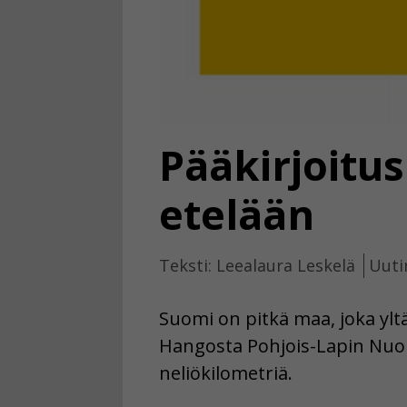
Pääkirjoitus
etelään
Teksti: Leealaura Leskelä
Uuti
Suomi on pitkä maa, joka ylt
Hangosta Pohjois-Lapin Nuor
neliökilometriä.