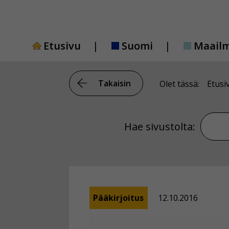
Siirry
sisältöön
Etusivu
Suomi
Maail
Takaisin
Olet tässä:
Etusi
Hae si
Hae sivustolta:
Pääkirjoitus
12.10.2016