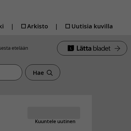
ki
Arkisto
Uutisia kuvilla
sesta etelään
Hae
Kuuntele uutinen