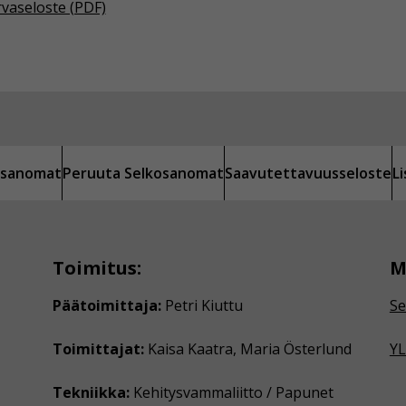
rvaseloste (PDF)
kosanomat
Peruuta Selkosanomat
Saavutettavuusseloste
L
Toimitus:
M
Päätoimittaja:
Petri Kiuttu
Se
Toimittajat:
Kaisa Kaatra, Maria Österlund
YL
Tekniikka:
Kehitysvammaliitto / Papunet