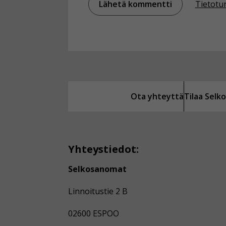
Tietotu
Ota yhteyttä
Tilaa Sel
Yhteystiedot:
Selkosanomat
Linnoitustie 2 B
02600 ESPOO