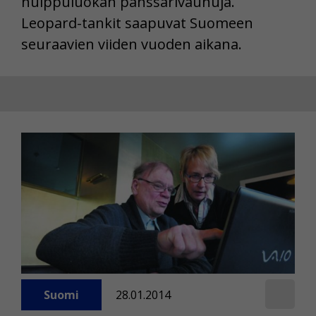
huippuluokan panssarivaunuja.
Leopard-tankit saapuvat Suomeen
seuraavien viiden vuoden aikana.
Suomi
28.01.2014