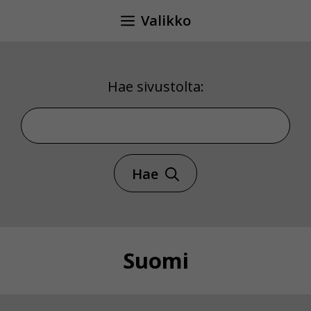
Siirry
Valikko
sisältöön
Hae sivustolta:
Hae sivustolta
Hae
Suomi