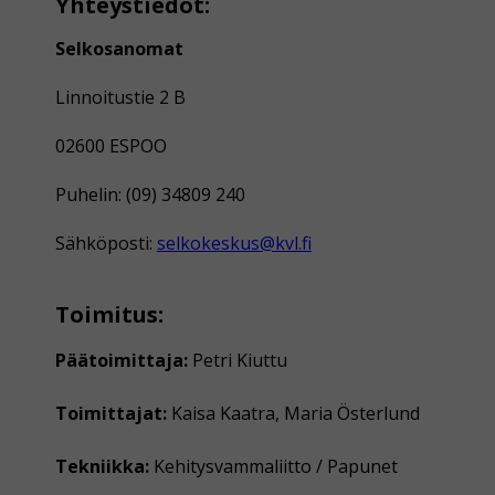
Yhteystiedot:
Selkosanomat
Linnoitustie 2 B
02600 ESPOO
Puhelin: (09) 34809 240
Sähköposti:
selkokeskus@kvl.fi
Toimitus:
Päätoimittaja:
Petri Kiuttu
Toimittajat:
Kaisa Kaatra, Maria Österlund
Tekniikka:
Kehitysvammaliitto / Papunet