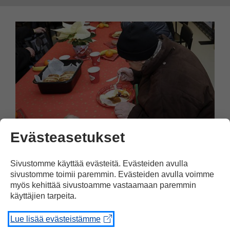
Evästeasetukset
Suomi
16.12.2013
Sivustomme käyttää evästeitä. Evästeiden avulla
Joulujuhla myös
sivustomme toimii paremmin. Evästeiden avulla voimme
köyhemmille
myös kehittää sivustoamme vastaamaan paremmin
käyttäjien tarpeita.
Heikki Hursti järjestää perinteisen
köyhien joulujuhlan myös tänä jouluna.
Lue lisää evästeistämme