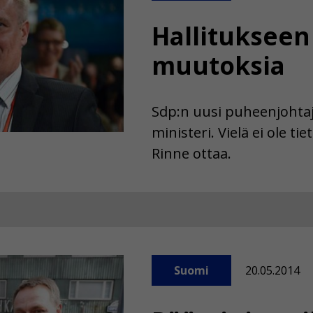
Hallitukseen 
muutoksia
Sdp:n uusi puheenjohtaj
ministeri. Vielä ei ole t
Rinne ottaa.
Suomi
20.05.2014