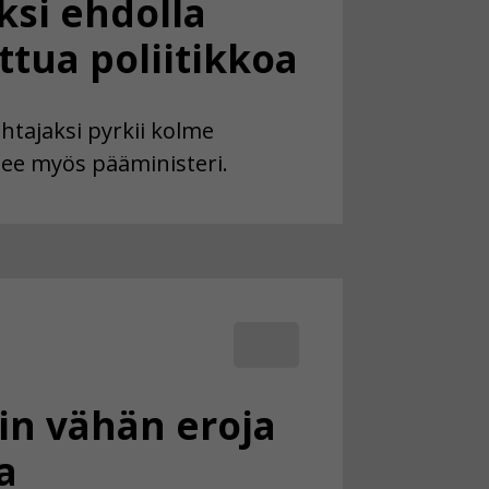
ksi ehdolla
tua poliitikkoa
ajaksi pyrkii kolme
ulee myös pääministeri.
ain vähän eroja
a