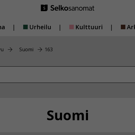
ma
Urheilu
Kulttuuri
Ar
vu
Suomi
163
vustolta
Suomi