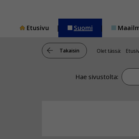
Siirry
sisältöön
Etusivu
Suomi
Maail
Takaisin
Olet tässä:
Etusi
Hae si
Hae sivustolta: