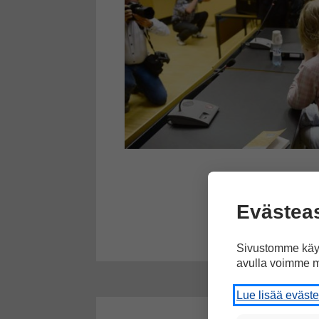
Evästea
Sivustomme käyt
avulla voimme m
Lue lisää eväst