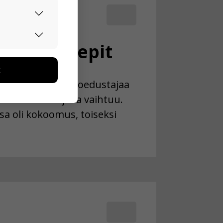
urvallisesti.
i uudet mepit
edon avulla
toa kerätään
ikutaan. Emme
13 meppiä eli euroedustajaa
seen
uolet edustajista vaihtuu.
sa oli kokoomus, toiseksi