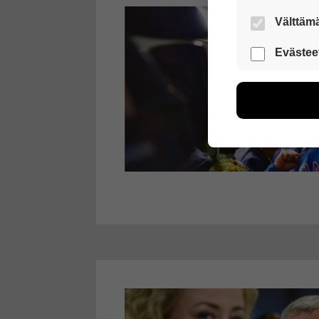
Välttämä
Nämä evästeet
Evästee
Näiden eväst
voimme kehit
esimerkiksi kä
kuitenkaan ker
käyttäjään.
Voit valita, 