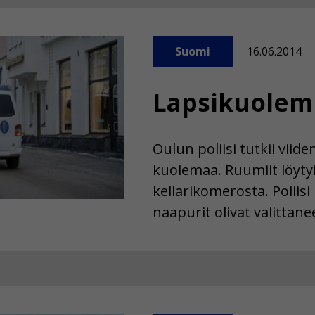
Suomi
16.06.2014
Lapsikuolemil
Oulun poliisi tutkii viid
kuolemaa. Ruumiit löytyi
kellarikomerosta. Poliisi
naapurit olivat valittan