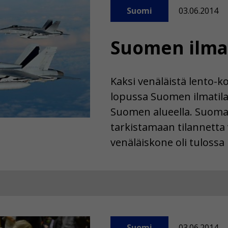
Suomi
03.06.2014
Suomen ilmat
Kaksi venäläistä lento-
lopussa Suomen ilmatilaa
Suomen alueella. Suomala
tarkistamaan tilannetta
venäläiskone oli tulossa
Suomi
03.06.2014