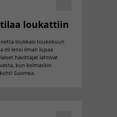
ilaa loukattiin
konetta loukkasi toukokuun
 eli lensi ilman lupaa
iset hävittäjät lähtivät
 vasta, kun kolmaskin
 kohti Suomea.