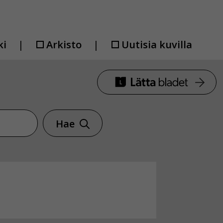
ki
Arkisto
Uutisia kuvilla
Hae