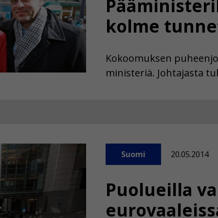
Pääministeri
kolme tunnet
Kokoomuksen puheenjoht
ministeriä. Johtajasta t
Suomi
20.05.2014
Puolueilla v
eurovaaleiss