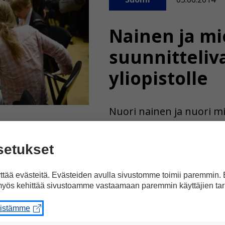
Nainen ja mi
suunnitteliv
yliopistolle
Nuori nainen ja nuori mi
joukkomurhan suunnitte
mukaan heidän oli tarkoi
setukset
yliopistolle ja surmata 5
tää evästeitä. Evästeiden avulla sivustomme toimii paremmin.
yös kehittää sivustoamme vastaamaan paremmin käyttäjien tar
eistämme