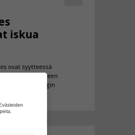
es
at iskua
es ovat syytteessä
lemisesta. Syytteen
tus iskeä Helsingin
0 ihmistä.
 Evästeiden
peita.