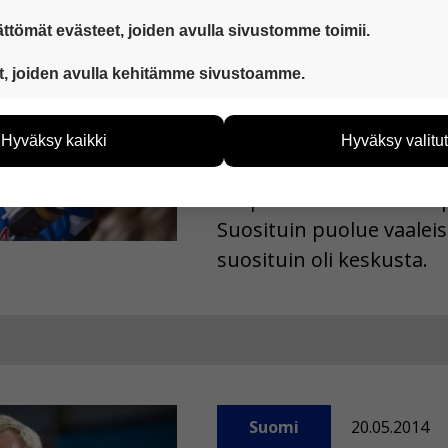
Suomi
03.06.2014
ttömät evästeet, joiden avulla sivustomme toimii.
 ovat aina käytössä, jotta sivustoamme voi käyttää sujuvasti ja t
t, joiden avulla kehitämme sivustoamme.
Suomi valits
eiden avulla keräämme tietoa, miten sivustoamme käytetään. Ti
tää sivustoamme vastaamaan paremmin käyttäjien tarpeita. Tie
Hyväksy kaikki
Hyväksy valitut
vijämääristä ja siitä, mitä sivuja käytetään ja miten sivuilla li
Suomalaiset äänestivät 
ää henkilötietoja kuten nimiä, eikä tietoja voi yhdistää yksittäi
EU-parlamenttiin. Noin p
Suosituin puolue vaaleis
hyväksytkö näiden evästeiden käytön.
suosituin oli keskusta.
Suomi
20.05.2014