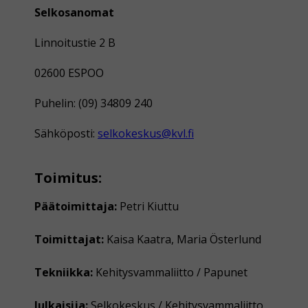
Selkosanomat
Linnoitustie 2 B
02600 ESPOO
Puhelin: (09) 34809 240
Sähköposti:
selkokeskus@kvl.fi
Toimitus:
Päätoimittaja:
Petri Kiuttu
Toimittajat:
Kaisa Kaatra, Maria Österlund
Tekniikka:
Kehitysvammaliitto / Papunet
Julkaisija:
Selkokeskus / Kehitysvammaliitto