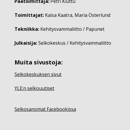
Päätoimittaja:
Petri Kiuttu
Toimittajat:
Kaisa Kaatra, Maria Österlund
Tekniikka:
Kehitysvammaliitto / Papunet
Julkaisija:
Selkokeskus / Kehitysvammaliitto
Muita sivustoja:
Selkokeskuksen sivut
YLE:n selkouutiset
Selkosanomat Facebookissa