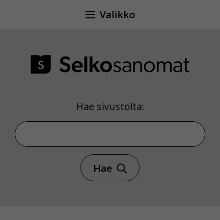
Siirry
Valikko
sisältöön
Hae sivustolta:
Hae sivustolta
Hae