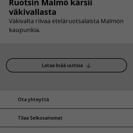
Ruotsin Malmö kärsii
väkivallasta
Väkivalta riivaa eteläruotsalaista Malmön
kaupunkia.
Lataa lisää uutisia
Ota yhteyttä
Tilaa Selkosanomat