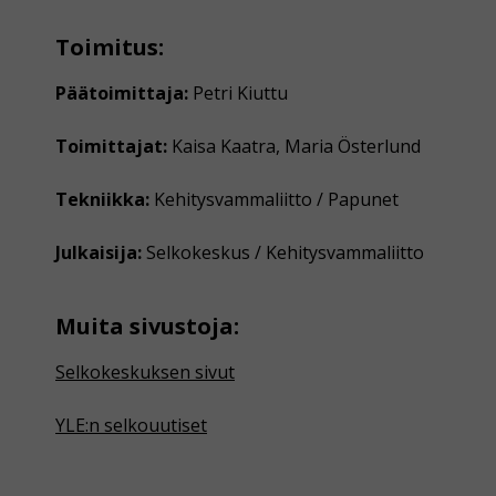
Toimitus:
Päätoimittaja:
Petri Kiuttu
Toimittajat:
Kaisa Kaatra, Maria Österlund
Tekniikka:
Kehitysvammaliitto / Papunet
Julkaisija:
Selkokeskus / Kehitysvammaliitto
Muita sivustoja:
Selkokeskuksen sivut
YLE:n selkouutiset