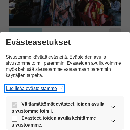
Maailma
28.02.2012
Evästeasetukset
Ihmiset pakenevat pois
Sivustomme käyttää evästeitä. Evästeiden avulla
Somaliasta
sivustomme toimii paremmin. Evästeiden avulla voimme
myös kehittää sivustoamme vastaamaan paremmin
Somalian valtio on romahtanut, ja
käyttäjien tarpeita.
entistä useampi pakenee pois maasta.
Lue lisää evästeistämme
Välttämättömät evästeet, joiden avulla
sivustomme toimii.
Nämä evästeet ovat aina käytössä, jotta
Evästeet, joiden avulla kehitämme
sivustoamme voi käyttää sujuvasti ja turvallisesti.
sivustoamme.