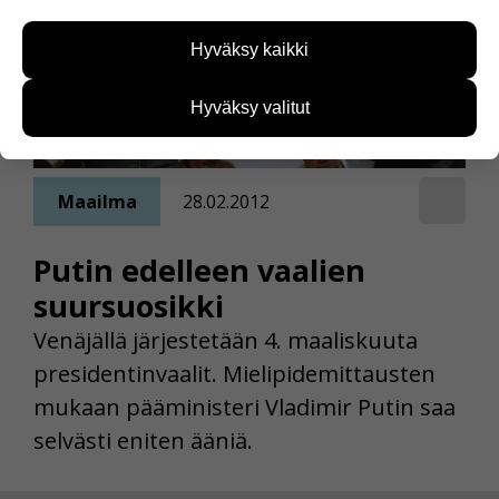
Näiden evästeiden avulla keräämme tietoa, miten
sivustoamme käytetään. Tiedon avulla voimme
Hyväksy kaikki
kehittää sivustoamme vastaamaan paremmin
käyttäjien tarpeita. Tietoa kerätään esimerkiksi
kävijämääristä ja siitä, mitä sivuja käytetään ja
Hyväksy valitut
miten sivuilla liikutaan. Emme kuitenkaan kerää
henkilötietoja kuten nimiä, eikä tietoja voi yhdistää
yksittäiseen käyttäjään.
Maailma
28.02.2012
Voit valita, hyväksytkö näiden evästeiden käytön.
Putin edelleen vaalien
suursuosikki
Venäjällä järjestetään 4. maaliskuuta
presidentinvaalit. Mielipidemittausten
mukaan pääministeri Vladimir Putin saa
selvästi eniten ääniä.