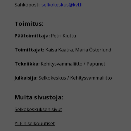
Sähköposti:
selkokeskus@kvl.fi
Toimitus:
Päätoimittaja:
Petri Kiuttu
Toimittajat:
Kaisa Kaatra, Maria Österlund
Tekniikka:
Kehitysvammaliitto / Papunet
Julkaisija:
Selkokeskus / Kehitysvammaliitto
Muita sivustoja:
Selkokeskuksen sivut
YLE:n selkouutiset