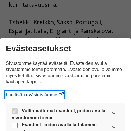
kuin takavuosina.
Tshekki, Kreikka, Saksa, Portugali,
Espanja, Italia, Englanti ja Ranska ovat
varmistaneet paikkansa puolivälieriin eli
Evästeasetukset
jatkoon. Hollanti ei päässyt jatkoon.
Sivustomme käyttää evästeitä. Evästeiden avulla
Tulosta uutinen
sivustomme toimii paremmin. Evästeiden avulla voimme
myös kehittää sivustoamme vastaamaan paremmin
käyttäjien tarpeita.
Jaa Facebookissa
Lue lisää evästeistämme
Välttämättömät evästeet, joiden avulla
sivustomme toimii.
Nämä evästeet ovat aina käytössä, jotta
Evästeet, joiden avulla kehitämme
sivustoamme voi käyttää sujuvasti ja turvallisesti.