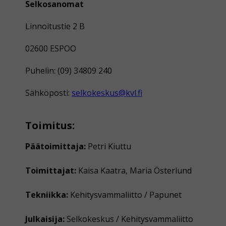
Selkosanomat
Linnoitustie 2 B
02600 ESPOO
Puhelin: (09) 34809 240
Sähköposti:
selkokeskus@kvl.fi
Toimitus:
Päätoimittaja:
Petri Kiuttu
Toimittajat:
Kaisa Kaatra, Maria Österlund
Tekniikka:
Kehitysvammaliitto / Papunet
Julkaisija:
Selkokeskus / Kehitysvammaliitto