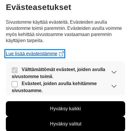
Evästeasetukset
Maailma
14.08.2012
Sivustomme käyttää evästeitä. Evästeiden avulla
sivustomme toimii paremmin. Evästeiden avulla voimme
Joka neljäs virolainen ei
myös kehittää sivustoamme vastaamaan paremmin
käyttäjien tarpeita.
lomaile
Virolaiset eivät juuri lomaile.
Lue lisää evästeistämme
Välttämättömät evästeet, joiden avulla
sivustomme toimii.
Nämä evästeet ovat aina käytössä, jotta
Evästeet, joiden avulla kehitämme
sivustoamme voi käyttää sujuvasti ja turvallisesti.
sivustoamme.
Näiden evästeiden avulla keräämme tietoa, miten
sivustoamme käytetään. Tiedon avulla voimme
Hyväksy kaikki
kehittää sivustoamme vastaamaan paremmin
käyttäjien tarpeita. Tietoa kerätään esimerkiksi
kävijämääristä ja siitä, mitä sivuja käytetään ja
Hyväksy valitut
miten sivuilla liikutaan. Emme kuitenkaan kerää