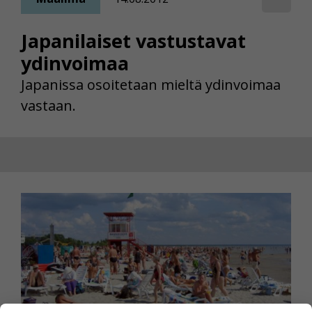
Japanilaiset vastustavat
ydinvoimaa
Japanissa osoitetaan mieltä ydinvoimaa
vastaan.