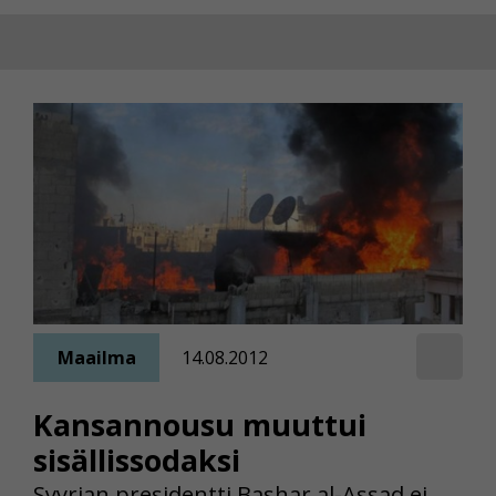
Maailma
14.08.2012
Kansannousu muuttui
sisällissodaksi
Syyrian presidentti Bashar al-Assad ei