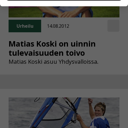
henkilötietoja kuten nimiä, eikä tietoja voi yhdistää
yksittäiseen käyttäjään.
Voit valita, hyväksytkö näiden evästeiden käytön.
Urheilu
14.08.2012
Matias Koski on uinnin
tulevaisuuden toivo
Matias Koski asuu Yhdysvalloissa.