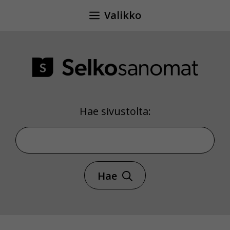
Siirry
Valikko
sisältöön
Hae sivustolta:
Hae sivustolta
Hae