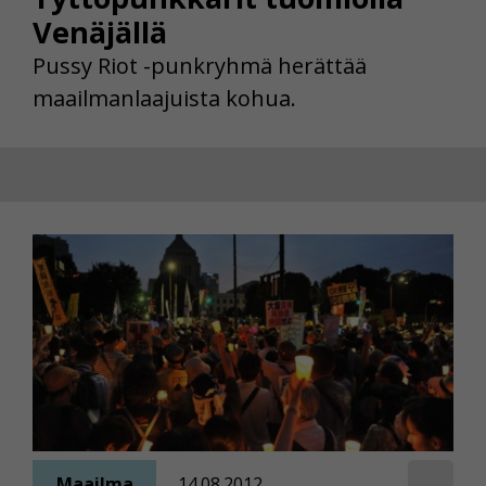
Venäjällä
Pussy Riot -punkryhmä herättää
maailmanlaajuista kohua.
Maailma
14.08.2012