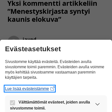
Yksi kommentti artikkeliin
”Menestyskirjasta syntyi
kaunis elokuva”
javed
26.12.2012 klo 13:22
Evästeasetukset
Sivustomme käyttää evästeitä. Evästeiden avulla
sivustomme toimii paremmin. Evästeiden avulla voimme
Hei,
myös kehittää sivustoamme vastaamaan paremmin
käyttäjien tarpeita.
Ensin haluan sanua kaiki
selkousanomat hyvät
Lue lisää evästeistämme
työntelle hyvää uutta voutta ja
hyviin menestys uudessa
Välttämättömät evästeet, joiden avulla
voudessa, ja kiittän paljon teiltä
sivustomme toimii.