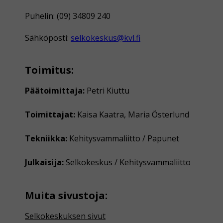
Puhelin: (09) 34809 240
Sähköposti:
selkokeskus@kvl.fi
Toimitus:
Päätoimittaja:
Petri Kiuttu
Toimittajat:
Kaisa Kaatra, Maria Österlund
Tekniikka:
Kehitysvammaliitto / Papunet
Julkaisija:
Selkokeskus / Kehitysvammaliitto
Muita sivustoja:
Selkokeskuksen sivut