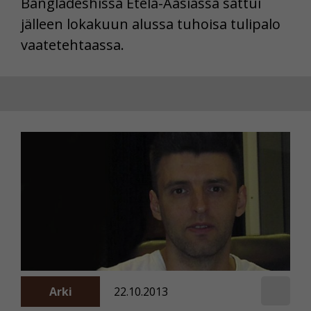
Bangladeshissa Etelä-Aasiassa sattui
jälleen lokakuun alussa tuhoisa tulipalo
vaatetehtaassa.
Arki
22.10.2013