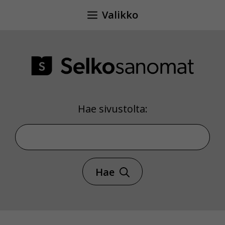
Siirry
Valikko
sisältöön
Hae sivustolta:
Hae sivustolta
Hae