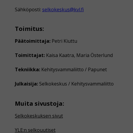
Sähköposti:
selkokeskus@kvl.fi
Toimitus:
Päätoimittaja:
Petri Kiuttu
Toimittajat:
Kaisa Kaatra, Maria Österlund
Tekniikka:
Kehitysvammaliitto / Papunet
Julkaisija:
Selkokeskus / Kehitysvammaliitto
Muita sivustoja:
Selkokeskuksen sivut
YLE:n selkouutiset