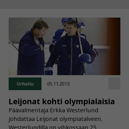
Urheilu
05.11.2013
Leijonat kohti olympialaisia
Päävalmentaja Erkka Westerlund
johdattaa Leijonat olympiatalveen.
Westerlundilla on vihkossaan 25