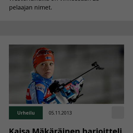
pelaajan nimet.
Urheilu
05.11.2013
Kaisa Mäkäräinen harjoitteli