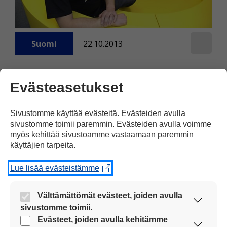
Suomi
22.10.2013
Peliyritys rikastui
Evästeasetukset
jättikaupalla
Peliyhtiö Supercellin menestystarina
Sivustomme käyttää evästeitä. Evästeiden avulla
antaa uskoa Nokian jälkeiseen Suomeen.
sivustomme toimii paremmin. Evästeiden avulla voimme
Peliyhtiö Supercellin menestys on
myös kehittää sivustoamme vastaamaan paremmin
käyttäjien tarpeita.
tuonut Suomeen ainakin pari uutta
miljonääriä.
Lue lisää evästeistämme
Välttämättömät evästeet, joiden avulla
sivustomme toimii.
Nämä evästeet ovat aina käytössä, jotta
Evästeet, joiden avulla kehitämme