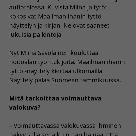
autiotalossa. Kuvista Miina ja tytöt
kokosivat Maailman ihanin tyttö -
näyttelyn ja kirjan. Ne ovat saaneet
lukuisia palkintoja.
Nyt Miina Savolainen kouluttaa
hoitoalan työntekijöitä. Maailman ihanin
tyttö -näyttely kiertää ulkomailla.
Näyttely palaa Suomeen tammikuussa.
Mitä tarkoittaa voimauttava
valokuva?
– Voimauttavassa valokuvassa ihminen
näkyy sellaisena kuin hän haluaa, että