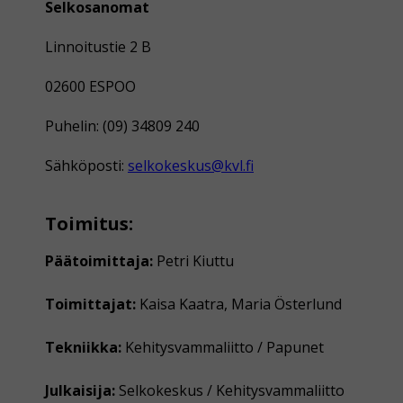
Selkosanomat
Linnoitustie 2 B
02600 ESPOO
Puhelin: (09) 34809 240
Sähköposti:
selkokeskus@kvl.fi
Toimitus:
Päätoimittaja:
Petri Kiuttu
Toimittajat:
Kaisa Kaatra, Maria Österlund
Tekniikka:
Kehitysvammaliitto / Papunet
Julkaisija:
Selkokeskus / Kehitysvammaliitto