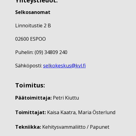
Yhteystiedot:
Selkosanomat
Linnoitustie 2 B
02600 ESPOO
Puhelin: (09) 34809 240
Sähköposti:
selkokeskus@kvl.fi
Toimitus:
Päätoimittaja:
Petri Kiuttu
Toimittajat:
Kaisa Kaatra, Maria Österlund
Tekniikka:
Kehitysvammaliitto / Papunet