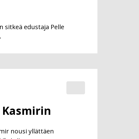
 sitkeä edustaja Pelle
.
i Kasmirin
smir nousi yllättäen