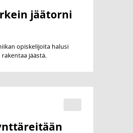
kein jäätorni
iikan opiskelijoita halusi
i rakentaa jäästä.
synttäreitään