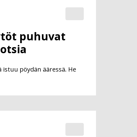
ytöt puhuvat
otsia
 istuu pöydän ääressä. He