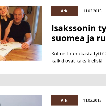
Arki
11.02.2015
Isakssonin t
suomea ja ru
Kolme touhukasta tyttöä
kaikki ovat kaksikielisiä.
Arki
11.02.2015