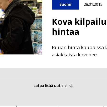
Suomi
28.01.2015
Kova kilpail
hintaa
Ruuan hinta kaupoissa l
asiakkaista kovenee.
Lataa lisää uutisia