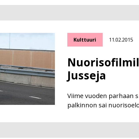
Kulttuuri
11.02.2015
Nuorisofilmi
Jusseja
Viime vuoden parhaan s
palkinnon sai nuorisoel