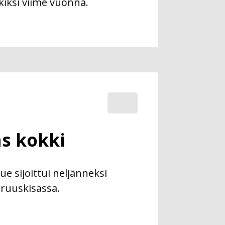
iksi viime vuonna.
s kokki
e sijoittui neljänneksi
ruuskisassa.