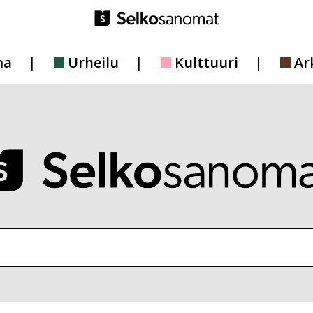
ma
Urheilu
Kulttuuri
Ar
vustolta