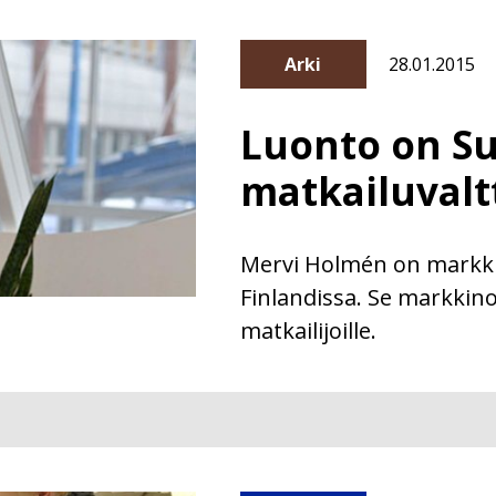
Arki
28.01.2015
Luonto on S
matkailuvalt
Mervi Holmén on markkin
Finlandissa. Se markkin
matkailijoille.