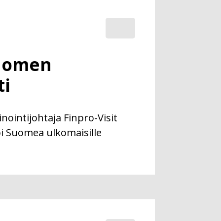
uomen
ti
ointijohtaja Finpro-Visit
oi Suomea ulkomaisille