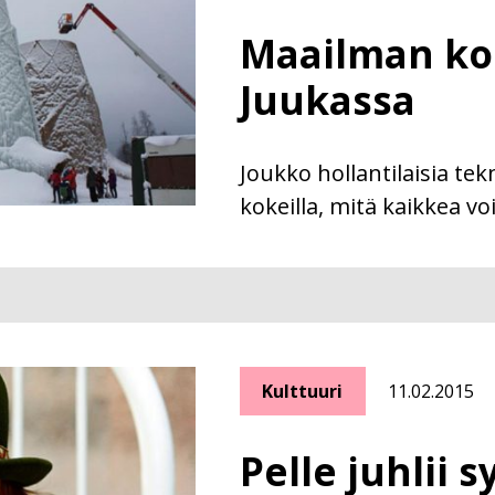
Maailman kor
Juukassa
Joukko hollantilaisia tekn
kokeilla, mitä kaikkea vo
Kulttuuri
11.02.2015
Pelle juhlii 