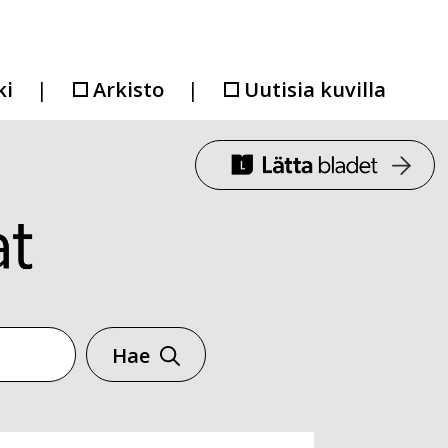
ki
Arkisto
Uutisia kuvilla
Hae