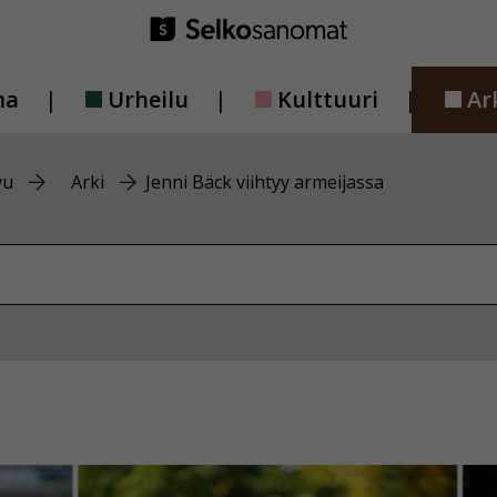
ma
Urheilu
Kulttuuri
Ar
vu
Arki
Jenni Bäck viihtyy armeijassa
vustolta