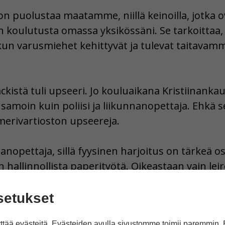
n puolustaa maatamme, niillä keinoilla, jotka 
n koulutusta omassa yksikössäni. Se tarkoittaa, 
, kun varusmiehet kehittyvät ja tulevat taitavamm
äckistä tuli upseeri. Jo kouluaikana Kristiinan
amoin kuin poliisi ja liikunnanopettaja. Ehkä se o
erivartioston upseereja.
anopettaja, sillä fyysinen harjoitus on tärkeä os
 hallinnollista paperityötä. Oikeastaan vain leir
setukset
oisen asepalveluksen vuonna 2001. Sitä seurasi
tää evästeitä. Evästeiden avulla sivustomme toimii paremmin.