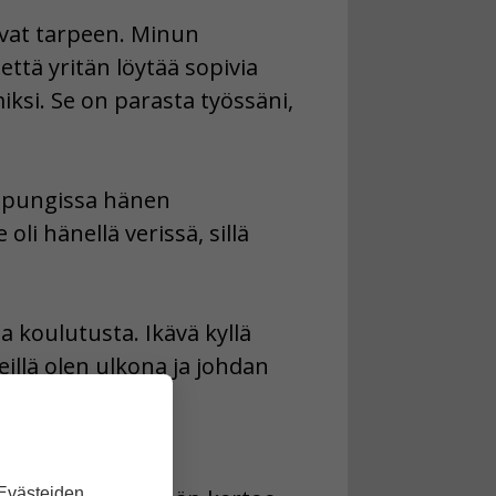
ovat tarpeen. Minun
että yritän löytää sopivia
iksi. Se on parasta työssäni,
kaupungissa hänen
li hänellä verissä, sillä
a koulutusta. Ikävä kyllä
eillä olen ulkona ja johdan
 kolme vuotta
 Evästeiden