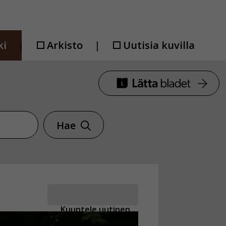
ki
Arkisto
Uutisia kuvilla
Hae
Kuuntele uutinen