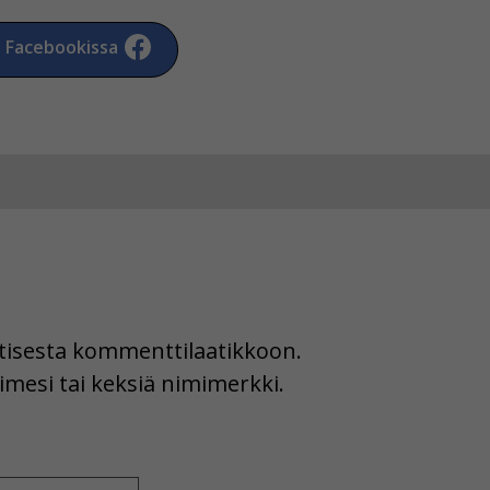
a Facebookissa
uutisesta kommenttilaatikkoon.
imesi tai keksiä nimimerkki.