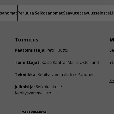
kosanomat
Peruuta Selkosanomat
Saavutettavuusseloste
L
Toimitus:
M
Päätoimittaja:
Petri Kiuttu
Se
Toimittajat:
Kaisa Kaatra, Maria Österlund
YL
Tekniikka:
Kehitysvammaliitto / Papunet
Se
Julkaisija:
Selkokeskus /
Kehitysvammaliitto