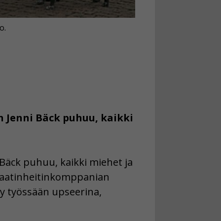
o.
 Jenni Bäck puhuu, kaikki
Bäck puhuu, kaikki miehet ja
anaatinheitinkomppanian
yy työssään upseerina,