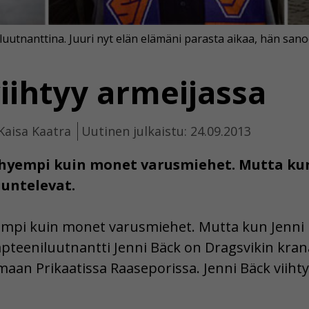
luutnanttina. Juuri nyt elän elämäni parasta aikaa, hän sano
iihtyy armeijassa
Kaisa Kaatra
Uutinen julkaistu: 24.09.2013
yhyempi kuin monet varusmiehet. Mutta kun
uuntelevat.
empi kuin monet varusmiehet. Mutta kun Jenni 
Kapteeniluutnantti Jenni Bäck on Dragsvikin kr
aan Prikaatissa Raaseporissa. Jenni Bäck viiht