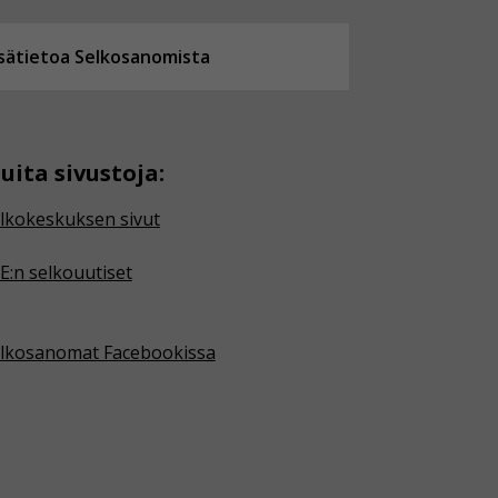
isätietoa Selkosanomista
uita sivustoja:
lkokeskuksen sivut
E:n selkouutiset
lkosanomat Facebookissa