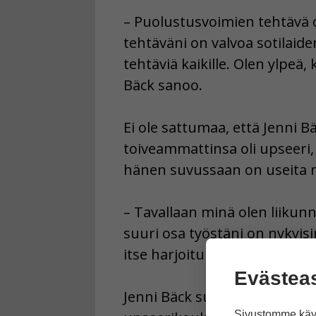
– Puolustusvoimien tehtävä o
tehtäväni on valvoa sotilaide
tehtäviä kaikille. Olen ylpeä
Bäck sanoo.
Ei ole sattumaa, että Jenni B
toiveammattinsa oli upseeri, s
hänen suvussaan on useita m
– Tavallaan minä olen liikunn
suuri osa työstäni on nykyisin
itse harjoituksia, hän sanoo.
Evästea
Jenni Bäck suoritti vapaaeht
Sivustomme käyt