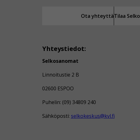
Ota yhteyttä
Tilaa Sel
Yhteystiedot:
Selkosanomat
Linnoitustie 2 B
02600 ESPOO
Puhelin: (09) 34809 240
Sähköposti:
selkokeskus@kvl.fi