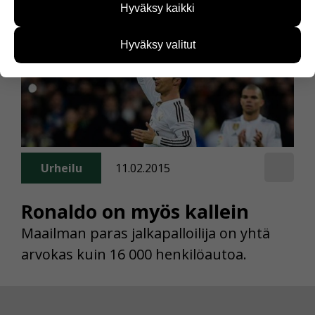
Hyväksy kaikki
kehittää sivustoamme vastaamaan paremmin
käyttäjien tarpeita. Tietoa kerätään esimerkiksi
kävijämääristä ja siitä, mitä sivuja käytetään ja
Hyväksy valitut
miten sivuilla liikutaan. Emme kuitenkaan kerää
henkilötietoja kuten nimiä, eikä tietoja voi yhdistää
yksittäiseen käyttäjään.
Voit valita, hyväksytkö näiden evästeiden käytön.
Urheilu
11.02.2015
Ronaldo on myös kallein
Maailman paras jalkapalloilija on yhtä
arvokas kuin 16 000 henkilöautoa.