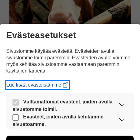
Evästeasetukset
Arki
11.02.2015
Sivustomme käyttää evästeitä. Evästeiden avulla
sivustomme toimii paremmin. Evästeiden avulla voimme
EU näkyy suomalaisen
myös kehittää sivustoamme vastaamaan paremmin
käyttäjien tarpeita.
arjessa monin tavoin
Suomi on ollut 20 vuotta Euroopan
Lue lisää evästeistämme
unionin jäsenmaa. Kuinka se näkyy
Välttämättömät evästeet, joiden avulla
tavallisen suomalaisen arjessa?
sivustomme toimii.
Nämä evästeet ovat aina käytössä, jotta
Evästeet, joiden avulla kehitämme
sivustoamme voi käyttää sujuvasti ja turvallisesti.
sivustoamme.
Näiden evästeiden avulla keräämme tietoa, miten
sivustoamme käytetään. Tiedon avulla voimme