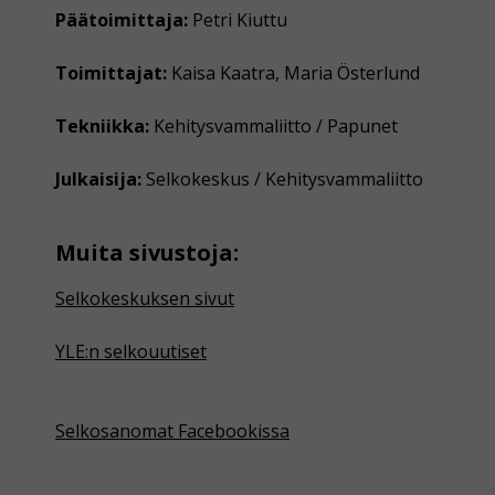
Päätoimittaja:
Petri Kiuttu
Toimittajat:
Kaisa Kaatra, Maria Österlund
Tekniikka:
Kehitysvammaliitto / Papunet
Julkaisija:
Selkokeskus / Kehitysvammaliitto
Muita sivustoja:
Selkokeskuksen sivut
YLE:n selkouutiset
Selkosanomat Facebookissa