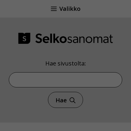
Siirry
Valikko
sisältöön
Hae sivustolta:
Hae sivustolta
Hae