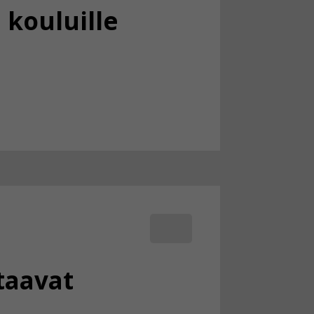
 kouluille
aavat