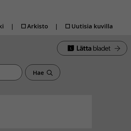
ki
Arkisto
Uutisia kuvilla
Hae