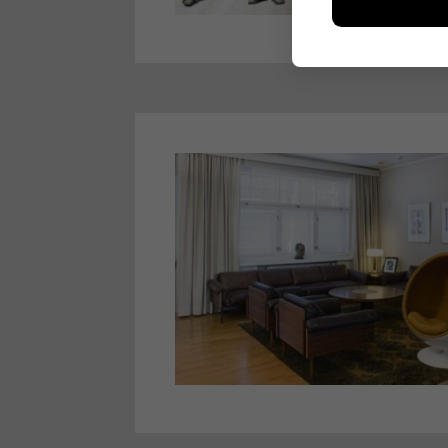
esimerkiksi kä
kuitenkaan ker
käyttäjään.
Voit valita, 