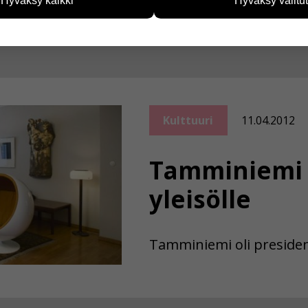
Hyväksy kaikki
Hyväksy valitut
vijämääristä ja siitä, mitä sivuja käytetään ja miten sivuilla li
ää henkilötietoja kuten nimiä, eikä tietoja voi yhdistää yksittäi
hyväksytkö näiden evästeiden käytön.
Kulttuuri
11.04.2012
Tamminiemi 
yleisölle
Tamminiemi oli presiden