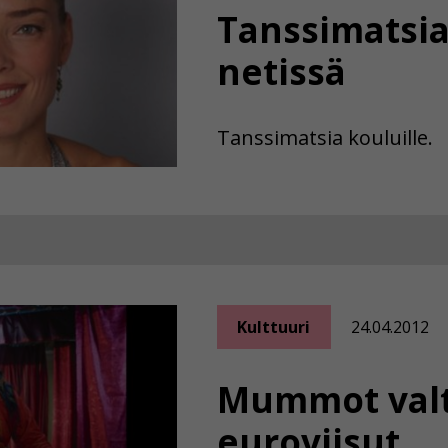
Tanssimatsia
netissä
Tanssimatsia kouluille.
Kulttuuri
24.04.2012
Mummot valt
euroviisut