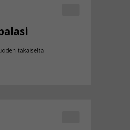
palasi
uoden takaiselta