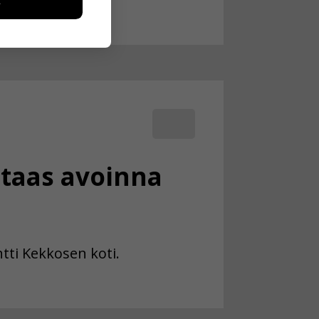
ikutaan. Emme
seen
taas avoinna
tti Kekkosen koti.