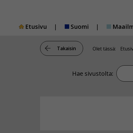
Siirry
sisältöön
Etusivu
Suomi
Maail
Takaisin
Olet tässä:
Etusi
Hae si
Hae sivustolta: