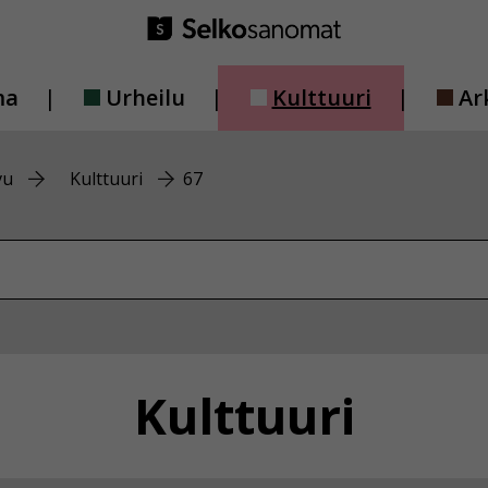
ma
Urheilu
Kulttuuri
Ar
vu
Kulttuuri
67
vustolta
Kulttuuri