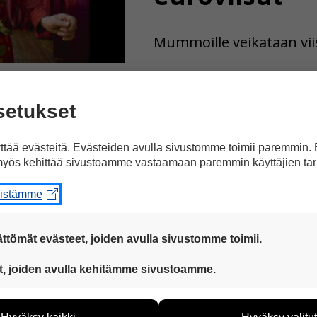
Mummoille veikataan vii
setukset
tää evästeitä. Evästeiden avulla sivustomme toimii paremmin.
yös kehittää sivustoamme vastaamaan paremmin käyttäjien tar
Kulttuuri
24.04.2012
eistämme
SuomiTV muu
ttömät evästeet, joiden avulla sivustomme toimii.
kanavaksi
 ovat aina käytössä, jotta sivustoamme voi käyttää sujuvasti ja t
t, joiden avulla kehitämme sivustoamme.
eiden avulla keräämme tietoa, miten sivustoamme käytetään. Ti
Fox tuli Suomeen.
tää sivustoamme vastaamaan paremmin käyttäjien tarpeita. Tie