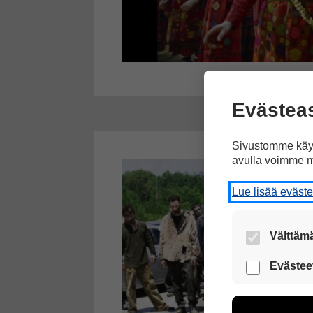
Evästea
Sivustomme käyt
avulla voimme m
Lue lisää eväst
Välttämä
Nämä evästeet
Evästee
Näiden eväst
voimme kehit