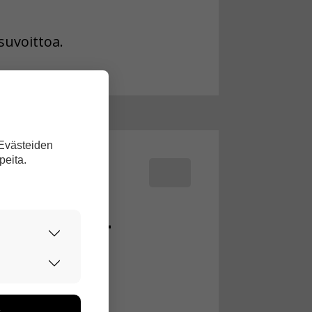
suvoittoa.
 Evästeiden
peita.
ttui Fox-
urvallisesti.
edon avulla
toa kerätään