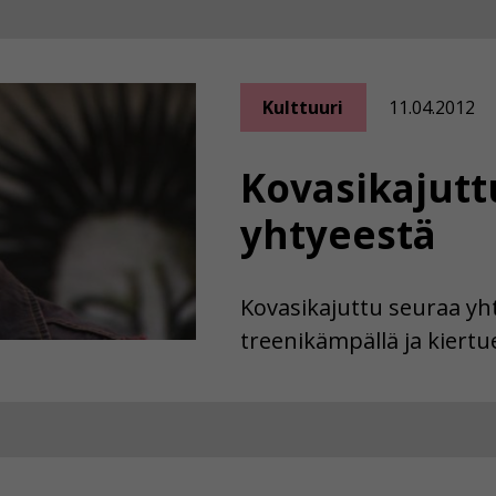
Kulttuuri
11.04.2012
Kovasikajutt
yhtyeestä
Kovasikajuttu seuraa yht
treenikämpällä ja kiertue