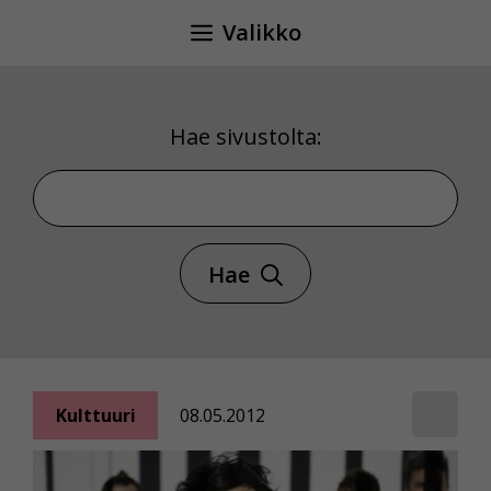
Siirry
Valikko
sisältöön
Hae sivustolta:
Hae sivustolta
Hae
Kulttuuri
08.05.2012