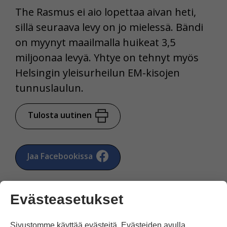
The Rasmus ei aio lopettaa aivan heti,
sillä seuraava levy on jo mielessä. Bändi
on myynyt maailmalla huikeat 3,5
miljoonaa levyä. Yhtye on tehnyt myös
Helsingin yleisurheilun EM-kisojen
tunnuslaulun.
Tulosta uutinen
Jaa Facebookissa
Evästeasetukset
Sivustomme käyttää evästeitä. Evästeiden avulla