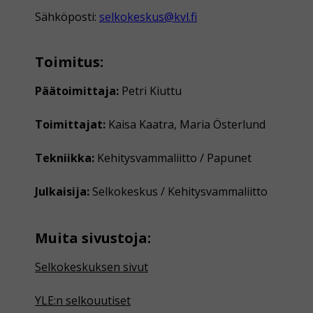
Sähköposti:
selkokeskus@kvl.fi
Toimitus:
Päätoimittaja:
Petri Kiuttu
Toimittajat:
Kaisa Kaatra, Maria Österlund
Tekniikka:
Kehitysvammaliitto / Papunet
Julkaisija:
Selkokeskus / Kehitysvammaliitto
Muita sivustoja:
Selkokeskuksen sivut
YLE:n selkouutiset