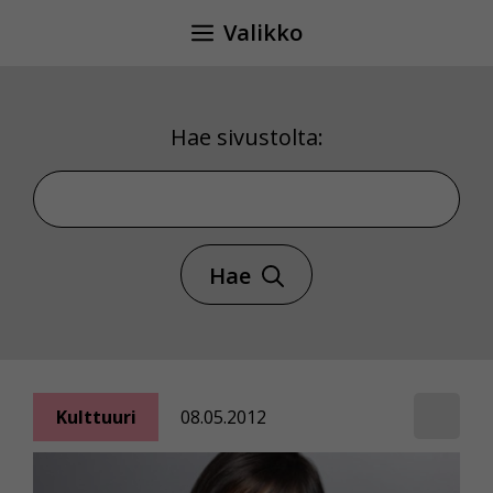
Siirry
Valikko
sisältöön
Hae sivustolta:
Hae sivustolta
Hae
Kulttuuri
08.05.2012