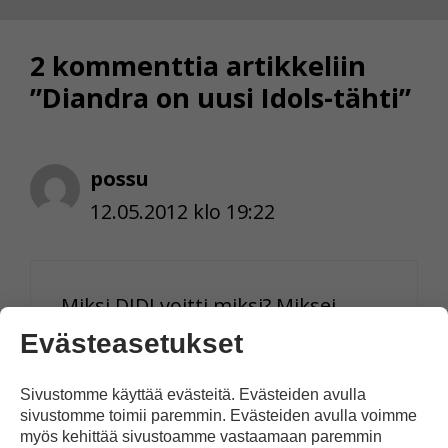
2 kommenttia artikkeliin
”Diandra on uusi Idols-tähti”
possu
12.05.2012 klo 19:22
Miksi DIDI voitti miksi? Miksei
SUSSU voittanut hä???
Evästeasetukset
Vastaa
Sivustomme käyttää evästeitä. Evästeiden avulla
sivustomme toimii paremmin. Evästeiden avulla voimme
myös kehittää sivustoamme vastaamaan paremmin